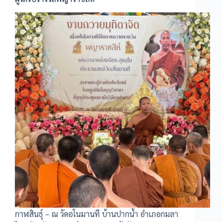
กาฬสินธุ์ – ณ วัดอโนมานที บ้านปากน้ำ อำเภอกมลา