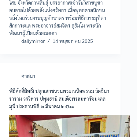
ไสย จังหวัดกาฬสินธุ์ บรรยากาศเช้าวันวิสาขบูชา
อบอวลไปด้วยพลังแห่งศรัทธา เมื่อพุทธศาสนิกชน
หลั่งไหลร่วมงานบุญตักบาตร พร้อมพิธีถวายมุทิตา
สักการะแด่ พระอาจารย์สมจิตร สุธัมโม พระนัก
พัฒนาผู้เปี่ยมด้วยเมตตา
dailymirror
14 พฤษภาคม 2025
ศาสนา
พิธีศักดิ์สิทธิ์! ปลุกเสกชนวนพระเหนือพรหม วัดชินว
ราราม วรวิหาร ปทุมธานี สมเด็จพระมหารัชมงคล
มุนี ประธานพิธี ๒ มีนาคม ๒๕๖๘