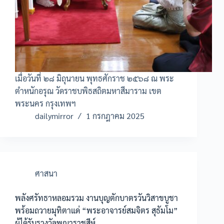
เมื่อวันที่ ๒๘ มิถุนายน พุทธศักราช ๒๕๖๘ ณ พระ
ตำหนักอรุณ วัดราชบพิธสถิตมหาสีมาราม เขต
พระนคร กรุงเทพฯ
dailymirror
1 กรกฎาคม 2025
ศาสนา
พลังศรัทธาหลอมรวม งานบุญตักบาตรวันวิสาขบูชา
พร้อมถวายมุทิตาแด่ “พระอาจารย์สมจิตร สุธัมโม”
ผู้ได้รับรางวัลพญาราชสีห์