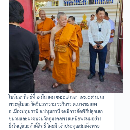
ในวันอาทิตย์ที่ ๒ มีนาคม ๒๕๖๘ เวลา ๑๖.๐๙ น. ณ
พระอุโบสถ วัดชินวราราม วรวิหาร ต.บางขะแยง
อ.เมืองปทุมธานี จ.ปทุมธานี จะมีการจัดพิธีปลุกเสก
ชนวนและผงชนวนวัตถุมงคลพระเหนือพรหมอย่าง
ยิ่งใหญ่และศักดิ์สิทธิ์ โดยมี เจ้าประคุณสมเด็จพระ