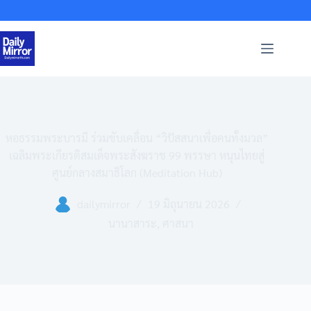
Skip
to
content
หอธรรมพระบารมี ร่วมขับเคลื่อน “วิปัสสนาเพื่อคนทั้งมวล”
เฉลิมพระเกียรติสมเด็จพระสังฆราช 99 พรรษา หนุนไทยสู่
ศูนย์กลางสมาธิโลก (Meditation Hub)
dailymirror
19 มิถุนายน 2026
นานาสาระ
,
ศาสนา