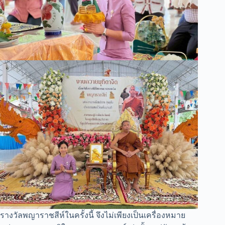
รางวัลพญาราชสีห์ในครั้งนี้ จึงไม่เพียงเป็นเครื่องหมาย