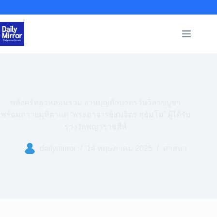
Skip
to
content
พลังศรัทธาหลอมรวม งานบุญตักบาตรวันวิสาขบูชา
พร้อมถวายมุทิตาแด่ “พระอาจารย์สมจิตร สุธัมโม” ผู้ได้รับ
รางวัลพญาราชสีห์
dailymirror
14 พฤษภาคม 2025
ศาสนา