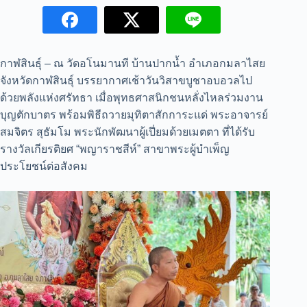
กาฬสินธุ์ – ณ วัดอโนมานที บ้านปากน้ำ อำเภอกมลาไสย
จังหวัดกาฬสินธุ์ บรรยากาศเช้าวันวิสาขบูชาอบอวลไป
ด้วยพลังแห่งศรัทธา เมื่อพุทธศาสนิกชนหลั่งไหลร่วมงาน
บุญตักบาตร พร้อมพิธีถวายมุทิตาสักการะแด่ พระอาจารย์
สมจิตร สุธัมโม พระนักพัฒนาผู้เปี่ยมด้วยเมตตา ที่ได้รับ
รางวัลเกียรติยศ “พญาราชสีห์” สาขาพระผู้บำเพ็ญ
ประโยชน์ต่อสังคม