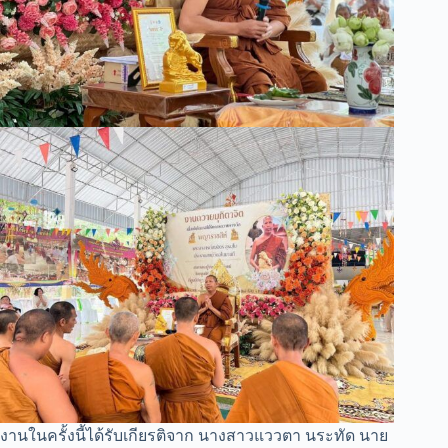
งานในครั้งนี้ได้รับเกียรติจาก นางสาวแววตา นระทัด นาย