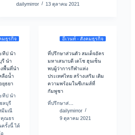
dailymirror
13 ตุลาคม 2021
งคมธุรกิจ
อีเวนท์ - สังคมธุรกิจ
ะทีป นำ
ที่ปรึกษาส่วนตัว สมเด็จอัคร
บุรี นำ
มหาเสนาบดี เดโช ฮุนเซ็น
พื้นที่นำ
พบผู้ว่าการกีฬาแห่ง
หลือน้ำ
ประเทศไทย สร้างเสริม เติม
อยุธยา
ความพร้อมในซีเกมส์ที่
กัมพูชา
ะทีป นำ
ชลบุรี
ที่ปรึกษาส่…
ศมีมณี
dailymirror
ตรคุณธร
9 ตุลาคม 2021
ั้งนี้ ได้
ือ