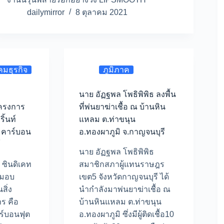
dailymirror
8 ตุลาคม 2021
งคมธุรกิจ
ภูมิภาค
นาย อัฏฐพล โพธิพิพิธ ลงพื้น
โครงการ
ที่พ่นยาฆ่าเชื้อ ณ บ้านหิน
ิ้นท์
แหลม ต.ท่าขนุน
ละคาร์บอน
อ.ทองผาภูมิ จ.กาญจนบุรี
์
นาย อัฏฐพล โพธิพิพิธ
ี ซินดิเคท
สมาชิกสภาผู้แทนราษฎร
บมอบ
เขต5 จังหวัดกาญจนบุรี ได้
สิ่ง
นำกำลังมาพ่นยาฆ่าเชื้อ ณ
ร คือ
บ้านหินแหลม ต.ท่าขนุน
ร์บอนฟุต
อ.ทองผาภูมิ ซึ่งมีผู้ติดเชื้อ10