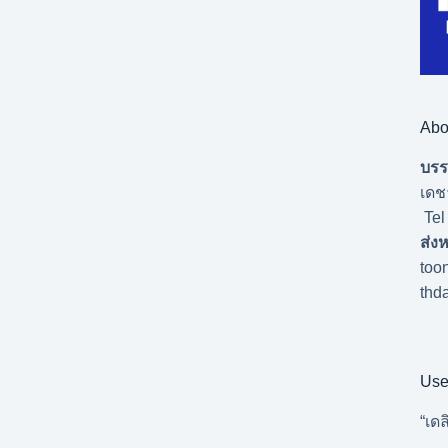
Abo
บรร
เดชา
Tel
ส่ง
too
thd
Use
“เดล