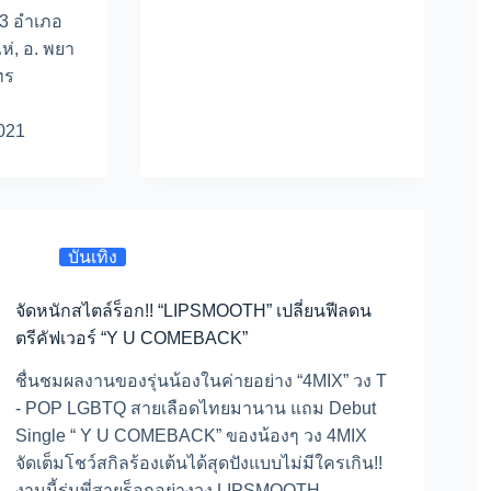
 3 อำเภอ
ไห่, อ. พยา
ทร
021
บันเทิง
จัดหนักสไตล์ร็อก!! “LIPSMOOTH” เปลี่ยนฟีลดน
ตรีคัฟเวอร์ “Y U COMEBACK”
ชื่นชมผลงานของรุ่นน้องในค่ายอย่าง “4MIX” วง T
- POP LGBTQ สายเลือดไทยมานาน แถม Debut
Single “ Y U COMEBACK” ของน้องๆ วง 4MIX
จัดเต็มโชว์สกิลร้องเต้นได้สุดปังแบบไม่มีใครเกิน!!
งานนี้รุ่นพี่สายร็อกอย่างวง LIPSMOOTH