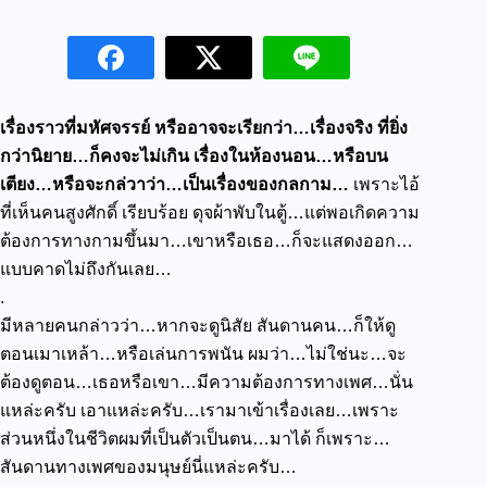
เรื่องราวที่มหัศจรรย์ หรืออาจจะเรียกว่า…เรื่องจริง ที่ยิ่ง
กว่านิยาย…ก็คงจะไม่เกิน เรื่องในห้องนอน…หรือบน
เตียง…หรือจะกล่วาว่า…เป็นเรื่องของกลกาม…
เพราะไอ้
ที่เห็นคนสูงศักดิ์ เรียบร้อย ดุจผ้าพับในตู้…แต่พอเกิดความ
ต้องการทางกามขึ้นมา…เขาหรือเธอ…ก็จะแสดงออก…
แบบคาดไม่ถึงกันเลย…
.
มีหลายคนกล่าวว่า…หากจะดูนิสัย สันดานคน…ก็ให้ดู
ตอนเมาเหล้า…หรือเล่นการพนัน
ผมว่า…ไม่ใช่นะ…จะ
ต้องดูตอน…เธอหรือเขา…มีความต้องการทางเพศ…นั่น
แหล่ะครับ
เอาแหล่ะครับ…เรามาเข้าเรื่องเลย…เพราะ
ส่วนหนึ่งในชีวิตผมที่เป็นตัวเป็นตน…มาได้ ก็เพราะ…
สันดานทางเพศของมนุษย์นี่แหล่ะครับ…