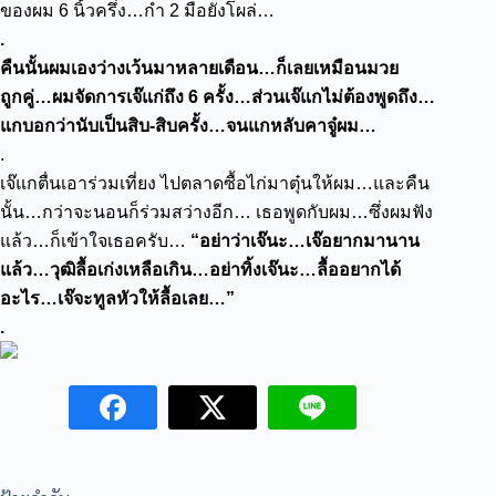
ของผม 6 นิ้วครึ่ง…กำ 2 มือยังโผล่…
.
คืนนั้นผมเองว่างเว้นมาหลายเดือน…ก็เลยเหมือนมวย
ถูกคู่…ผมจัดการเจ๊แก่ถึง 6 ครั้ง…ส่วนเจ๊แกไม่ต้องพูดถึง…
แกบอกว่านับเป็นสิบ-สิบครั้ง…จนแกหลับคาจู๋ผม…
.
เจ๊แกตื่นเอาร่วมเที่ยง ไปตลาดซื้อไก่มาตุ๋นให้ผม…และคืน
นั้น…กว่าจะนอนก็ร่วมสว่างอีก…
เธอพูดกับผม…ซึ่งผมฟัง
แล้ว…ก็เข้าใจเธอครับ…
“อย่าว่าเจ๊นะ…เจ๊อยากมานาน
แล้ว…วุฒิลื้อเก่งเหลือเกิน…อย่าทิ้งเจ๊นะ…ลื้ออยากได้
อะไร…เจ๊จะทูลหัวให้ลื้อเลย…”
.