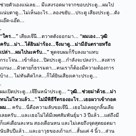
ช่วยตัวเองแน่เลย…
มีแสงรอดมาจากขอบประตู…ผมไป
แน่บตาดู…ไม่เห็นอะไร…ลองขยับ…ประตู เสียงประตู…ดัง
แอ๊ด-แอ๊ด…
.
“ใคร…”
เสียงเจ๊นี…ตวาดดังออกมา…
“ผมเอง…วุฒิ
ครับ…ม่า…ได้ยินม่าร้อง…จึงมาดู…ม่ามีอันตรายหรือ
เปล่า…ผมไปนะครับ…”
พูดจบผมก็รีบลงมาแทบ
กระโจน…เข้าห้อง…ปิดประตู…กำลังจะปลงว่า…สงสาร
แกนะ…ผัวตายก็ธรรมดา…คนเราก็ต้องมีความต้องการ
บ้าง…
ไม่ทันคิดไกล…ก็ได้ยินเสียงเคาะประตู…
.
ผมเปิดประตู…เจ๊ยืนหน้าประตู…
“วุฒิ…ช่วยม่าด้วย…ม่า
ทนไม่ไหวแล้ว…”
ไม่มีพิธีรีตรองอะไร…เธอผวาเข้ากอด
ผม…
ครับ…นี่คือความลับขอเจ๊นี…เธอไม่เคยถูกลิ้นเลีย
เลยครับ…และเธอไม่ได้มีเพศสัมพันธุ์มา 3 ปีแล้ว…แต่ถึงมี
ก็แค่เดือนละหน สองเดือนหน
และไม่เคยถึงจุดสุดยอดมา
นับสิบปีแล้ว…และอาวุธของเถ้าแก่…สั้นแค่ 4 นิ้ว…ส่วน