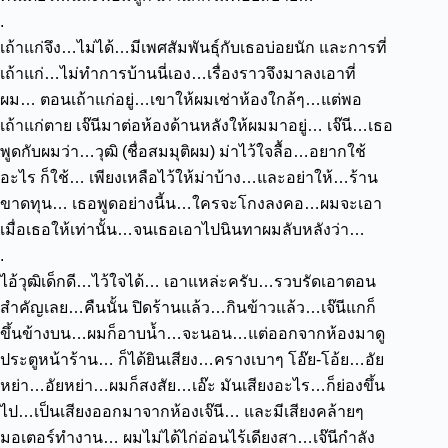
.
เถ้าแก่จึง…ไม่ได้…มีเพศสัมพันธุ์กับเธอบ่อยนัก
และการที่
เถ้าแก่…ไม่ทำการบ้านนี่เอง…เรื่องราวจึงมาลงเอาที่
ผม…
ตอนเถ้าแก่อยู่…เขาให้ผมเช่าห้องใกล้ๆ…แต่พอ
เถ้าแก่ตาย เจ๊นีมาต่อห้องด้านหลังให้ผมมาอยู่…
เจ๊นี…เธอ
พูดกับผมว่า…วุฒิ (ชื่อสมมุติผม) ม่าไว้ใจลื้อ…อยากใช้
อะไร ก็ใช้…
เพียงเหลือไว้ให้ม่าบ้าง…และอย่าให้…ร้าน
ขาดทุน…
เธอพูดอย่างนี้น…ใครจะโกงลงคอ…ผมจะเอา
เมื่อเธอให้เท่านั้น…จนเธอเอาไปนินทาผมลับหลังว่า…
.
ไอ้วุฒิเด็กดี…ไว้ใจได้…
เอาแหล่ะครับ…รวบรัดเอาตอน
สำคัญเลย…คืนนั้น ปิดร้านแล้ว…กินข้าวแล้ว…เจ๊นีแกก็
ขึ้นข้างบน…ผมก็อาบน้ำ…จะนอน…แต่ออกจากห้องมาดู
ประตูหน้าร้าน…
ก็ได้ยินเสียง…ครางเบาๆ โอ๊ย-โอ้ย…อัย
หย่า…อัยหย่า…ผมก็สงสัย…เอ๊ะ มันเสียงอะไร…ก็ย่องขึ้น
ไป…เป็นเสียงออกมาจากห้องเจ๊นี…
และมีเสียงคล้ายๆ
มอเตอร์ทำงาน…
ผมไม่ได้ไก่อ่อนไร้เดียงสา…เจ๊นีกำลัง