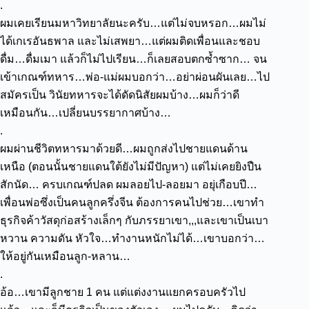
.
ผมเคยเรียนมหาวิทยาลัยนะครับ…แต่ไม่จบหรอก…ผมไม่
ได้เกเรอันธพาล และไม่เสพยา…แต่ผมติดเพื่อนและชอบ
ดื่ม…ดื่มเมา แล้วก็ไม่ไปเรียน…ก็เลยสอบตกซ้ำซาก…
จน
เข้าเกณฑ์ทหาร…พ่อ-แม่ผมบอกว่า…อย่าผ่อนผันเลย…ไป
สมัครเป็น วินัยทหารจะได้ดัดนิสัยผมบ้าง…ผมก็ว่าดี
เหมือนกัน…เปลี่ยนบรรยากาศบ้าง…
.
ผมผ่านชีวิตทหารมาด้วยดี…ผมถูกส่งไปชายแดนด้าน
เหนือ (ตอนนั้นชายแดนใต้ยังไม่มีปัญหา) แต่ไม่เคยยิงปืน
สักนัด…
ครบเกณฑ์ปลด ผมลอยไป-ลอยมา อยุ่เกือบปี…
เพื่อนพ่อซึ่งเป็นคนลูกครึ่งจีน ต้องการคนไปช่วย…เขาทำ
ธุรกิจค้าวัสดุก่อสร้างเล็กๆ กับภรรยาเขา,,,และเขาเป็นเบา
หวาน ความดัน หัวใจ…ทำงานหนักไม่ได้…เขาบอกว่า…
ให้อยู่กันเหมือนลูก-หลาน…
.
อ้อ…เขามีลูกชาย 1 คน แต่แต่งงานแยกครอบครัวไป