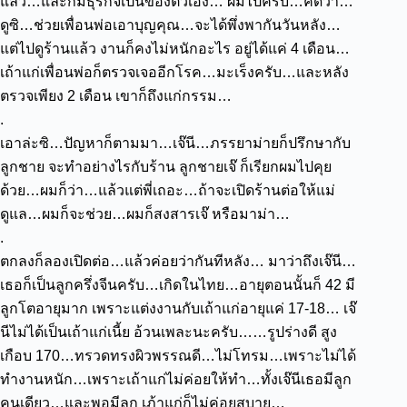
แล้ว…และก็มีธุรกิจเป็นของตัวเอง…
ผมไปครับ…คิดว่า…
ดูซิ…ช่วยเพื่อนพ่อเอาบุญคุณ…จะได้พึ่งพากันวันหลัง…
แต่ไปดูร้านแล้ว งานก็คงไม่หนักอะไร
อยู่ได้แค่ 4 เดือน…
เถ้าแก่เพื่อนพ่อก็ตรวจเจออีกโรค…มะเร็งครับ…และหลัง
ตรวจเพียง 2 เดือน เขาก็ถึงแก่กรรม…
.
เอาล่ะซิ…ปัญหาก็ตามมา…เจ๊นี…ภรรยาม่ายก็ปรึกษากับ
ลูกชาย จะทำอย่างไรกับร้าน ลูกชายเจ๊ ก็เรียกผมไปคุย
ด้วย…ผมก็ว่า…แล้วแต่พี่เถอะ…ถ้าจะเปิดร้านต่อให้แม่
ดูแล…ผมก็จะช่วย…ผมก็สงสารเจ๊ หรือมาม่า…
.
ตกลงก็ลองเปิดต่อ…แล้วค่อยว่ากันทีหลัง…
มาว่าถึงเจ๊นี…
เธอก็เป็นลูกครึ่งจีนครับ…เกิดในไทย…อายุตอนนั้นก็ 42 มี
ลูกโตอายุมาก เพราะแต่งงานกับเถ้าแก่อายุแค่ 17-18…
เจ๊
นีไม่ได้เป็นเถ้าแก่เนี้ย อ้วนเพละนะครับ……รูปร่างดี สูง
เกือบ 170…ทรวดทรงผิวพรรณดี…ไม่โทรม…เพราะไม่ได้
ทำงานหนัก…เพราะเถ้าแก่ไม่ค่อยให้ทำ…ทั้งเจ๊นีเธอมีลูก
คนเดียว…และพอมีลูก เภ้าแก่ก็ไม่ค่อยสบาย…