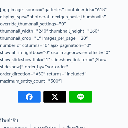
[ngg_images source=”galleries” container_ids=”618″
display_type=”photocrati-nextgen_basic_thumbnails”
override_thumbnail_settings=”0″
thumbnail_width=”240″ thumbnail_height=”160″
thumbnail_crop=”1″ images_per_page=”20″
number_of_columns=”0″ ajax_pagination=”0″
show_all_in_lightbox=”0″ use_imagebrowser_effect=”0″
show_slideshow_link=”1″ slideshow_link_text=”[Show
slideshow]” order_by=”sortorder”
order_direction=”ASC” returns=”included”
maximum_entity_count=”500″]
ป้ายกำกับ