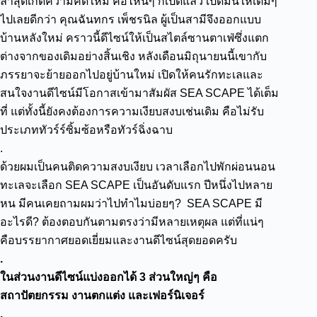
ล่าสุดเกิดความคิดใหม่ คือไหนๆ ก็เปิดแล้ว เปิดมันให้เต็มๆ
ไปเลยดีกว่า คุณฉันทกร เพ็ชรนิล ผู้เป็นสามีจึงออกแบบ
บ้านหลังใหม่ คราวนี้ดีไซน์ให้เป็นสไตล์ซานตาเฟ่ซึ่งแตก
ต่างจากของเดิมอย่างสิ้นเชิง หลังเดือนมิถุนายนนี้เขากับ
ภรรยาจะย้ายออกไปอยู่บ้านใหม่ เปิดให้คนรักทะเลและ
สนใจงานดีไซน์มีโอกาสเข้ามาสัมผัส SEA SCAPE ได้เต็ม
ที่ แต่ทั้งนี้ยังคงต้องการความเงียบสงบเช่นเดิม คือไม่รับ
ประเภททัวร์ร์ซิ้มซ้อหรือทัวร์ฉิ่งฉาบ
.
ด้วยผมเป็นคนติดความสงบเงียบ เวลาเลือกไปพักผ่อนนอน
ทะเลจะเลือก SEA SCAPE เป็นอันดับแรก ปีหนึ่งไปหลาย
หน มีคนเคยถามผมว่าไปทำไมบ่อยๆ? SEA SCAPE มี
อะไรดี? ต้องตอบกันตามตรงว่ามีหลายเหตุผล แต่ที่แน่ๆ
คือบรรยากาศยอดเยี่ยมและงานดีไซน์สุดยอดครับ
.
ในส่วนงานดีไซน์แบ่งออกได้ 3 ส่วนใหญ่ๆ คือ
สถาปัตยกรรม งานตกแต่ง และเฟอร์นิเจอร์
.