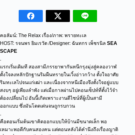
คอลัมน์: The Relax เรื่อง/ภาพ: พรายทะเล
HOST: รจนพร ยิมเรวัต /Designer: ฉันทกร เพ็ชรนิล
SEA
SCAPE
.
แรกเริ่มเดิมที สองสามีภรรยาพากันหนีกรุงมุ่งสู่คลองวาฬ
ตั้งใจลงหลักปักฐานริมผืนทรายในเวิ้งอ่าวกว้าง ตั้งใจอาศัย
ริมทะเลไปจนแก่เฒ่า และเนื่องจากหนีเมืองจึงตั้งใจอยู่แบบ
สงบๆ อยู่เพียงลำพัง แต่เมื่อกาลผ่านไปคอนเซ็ปท์ที่ตั้งไว้จำ
ต้องเปลี่ยนไป อันนี้เกิดเพราะงานดีไซน์ที่ผู้เป็นสามี
ออกแบบ ซึ่งมันโดดเด่นจนถูกรบกวน
.
คือตอนเริ่มต้นเขาคิดออกแบบให้บ้านมีขนาดเล็ก พอ
เหมาะพอดีกับคนสองคน แต่ตอนหลังได้คำนึงถึงเรื่องญาติ