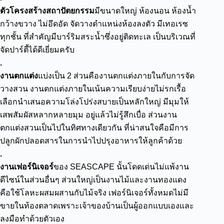
ตัวโครงสร้างสถาปัตยกรรม
มีขนาดใหญ่ ห้องนอน ห้องน้ำ
กว้างขวาง ไม่อึดอัด จัดวางตำแหน่งห้องลงตัว มีเทอเรซ
ทุกชั้น ที่สำคัญมีบาร์ริมสระน้ำซึ่งอยู่ติดทะเล เป็นบริเวณที่
จัดปาร์ตี้ได้ดีเยี่ยมครับ
.
งานตกแต่ง
แบ่งเป็น 2 ส่วนคืองานตกแต่งภายในกับการจัด
วางสวน งานตกแต่งภายในเน้นความเรียบง่ายไม่รกเรื้อ
เลือกนำเสนอความโล่งโปร่งสบายเป็นหลักใหญ่ มีมุมให้
เสพสัมผัสหลากหลายมุม อยู่แล้วไม่รู้สึกเบื่อ ส่วนงาน
ตกแต่งสวนเป็นไปในทิศทางเดียวกัน ที่น่าสนใจคือมีการ
ปลูกผักปลอดสารในการนำไปปรุงอาหารให้ลูกค้าด้วย
.
งานเฟอร์นิเจอร์
ของ SEASCAPE นั้นโดดเด่นไม่แพ้งาน
ดีไซน์ในส่วนอื่นๆ ส่วนใหญ่เป็นงานไม้และงานทองแดง
คือใช้โลหะผสมผสานกับไม้จริง เฟอร์นิเจอร์ทั้งหมดไม่มี
ขายในท้องตลาดเพราะเจ้าของบ้านเป็นผู้ออกแบบเองและ
ลงมือทำด้วยตัวเอง