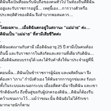
ดิฉันจึงเป็นที่ยอมรับนับถือของคนทั่วไป ในท้องถิ่นที่ดิฉัน
อยู่และรับราชการอยู่นี้…
เหตุนี้เอง…การวางตัวหรือ
ประพฤติตัวของดิฉัน จึงลำบากพอสมควร…
.
โดยเฉพาะ…เมื่อดิฉันตกอยู่ในสถานะ “แม่ม่าย”
ค่ะ…
ดิฉันเป็น “แม่ม่าย” ที่สามีเสียชีวิตค่ะ
.
ดิฉันแต่งงานกับสามี เมื่อดิฉันอายุ 25 ปี สามีเป็นคนท้อง
ถิ่นนี้ และรับราชการในสังกัดและสถานที่เดียวกับดิฉัน…
เมื่อดิฉันสอบบรรจุได้ และได้รับคำสั่งให้มาประจำอยู่ที่นี่
.
ตอนนั้น…ดิฉันเป็นข้าราชการผู้น้อย และผลัดถิ่นมา จึง
ต้องหา “เกาะ” กำบังตัวเอง ให้พ้นจากการถูกข่มเหง รังแก
ทั้งในระบบและนอกระบบ เมื่ออดีตสามีมาจีบดิฉัน และเขา
รักดิฉันจริง ถึงขั้นสู่ขอกับผู้ปกครองดิฉัน…ดิฉันก็ต้องรีบ
คว้าแขนเกาะไว้…แม้ว่าขณะนั้น ดิฉันยังไม่ได้รักเขา
มากมายนักก็ตาม