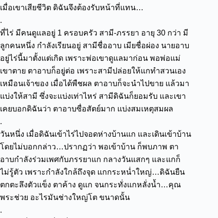
เมื่อเขาเสียชีวิต ดิฉันจึงต้องรับหน้าที่แทน…
.
ที่ไร่ มีคนดูแลอยู่ 1 ครอบครัว สามี-ภรรยา อายุ 30 กว่า มี
ลูกคนหนึ่ง กำลังเรียนอยู่ สามีชื่ออาบ เมียชื่อผ่อง นายอาบ
อยู่ไร่นี้มาตั้งแต่เกิด เพราะพ่อเขาดูแลมาก่อน พอพ่อแม่
เขาตาย ตาอาบก็อยู่ต่อ เพราะสามีปล่อยให้แกทำสวนเอง
เหมือนเจ้าของ เมื่อได้พืชผล ตาอาบก็จะนำไปขาย แล้วมา
แบ่งให้สามี ซึ่งจะแบ่งเท่าไหร่ สามีดิฉันก็ยอมรับ และเขา
เคยบอกดิฉันว่า ตาอาบซื่อสัตย์มาก แบ่งสมเหตุสมผล
.
วันหนึ่ง เมื่อดิฉันเข้าไร่ไปจอดห่างบ้านแก และเดินเข้าบ้าน
โดยไม่บอกกล่าว…ปรากฏว่า พอเข้าบ้าน ก็พบภาพ ตา
อาบกำลังร่วมเพศกับภรรยาแก กลางวันแสกๆ และแกก็
ไม่รู้ตัว เพราะกำลังใกล้ถึงจุด แกกระหน่ำใหญ่…ดิฉันยืน
ตกตะลึงตัวแข็ง ตาค้าง ดูแก จนกระทั่งแกหลั่งน้ำ…คุณ
พระช่วย อะไรมันช่างใหญ่โต ขนาดนั้น
.