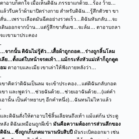
ตาอาบก็ตกใจ เมื่อเห็นดิฉัน ภรรยาแกด้วย…ร้อง ว้าย…
แล้วรีบคว้าผ้ามาปิดร่างกาย
สำหรับดิฉัน…รู้สึกตัวชา ขา
สั่น…เพราะเลือดมันฉีดอย่างรวดเร็ว…ดิฉันหันกลับ…จะ
เดินออกจากบ้าน…แต่รู้สึกขาสั่นเซ…จะล้ม…
ตาอาบถลา
จะเขามาประคอง
.
…จากนั้น ดิฉันไม่รู้ตัว…เสื้อผ้าถูกถอด…ร่างถูกลิ้นโลม
เลีย…ตั้งแต่ใบหน้าจรดเท้า…แม้กระทั่งหัวแม่เท้าก็ถูกดูด
อม
ตาอาบและเมีย เขาเล่าให้ฟังภายหลังว่า…
.
เขาคิดว่าดิฉันเป็นลม จะเข้าประคอง…แต่ดิฉันกลับกอด
เขา และพูดว่า…ช่วยฉันด้วย…ช่วยเอาฉันด้วย…(แต่คำ
เอานั้น เป็นคำหยาบๆ อีกคำหนึ่ง)…ฉันทนไม่ไหวแล้ว
.
และดิฉันสั่งให้ตาอาบใช้ลิ้นเลียจนถึงเท้า แม้แต่ก้น ประตู
หลัง
ดิฉันเหมือนถูกผีเข้า
มันคือความต้องการส่วนลึกของ
ดิฉัน…ซึ่งถูกเก็บกดมานานนับสิบปี
มันระเบิดออกมา เช่น