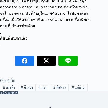
เดียวกับภูเขาไฟ ที่ปะทุคุกรุนมานาน ได้ระเบิดพวยพุ่ง
ลาวาออกมา
ตาอาบและภรรยาสาบานต่อหน้าพระว่า…
จะไม่บอกความลับนี้กับผู้ใด…
ดิฉันจะเข้าไร่สัปดาห์ละ
ครั้ง…เพื่อให้ตาอาบพาขึ้นสวรรค์…และบางครั้ง เมียตา
อาบ ก็เข้ามาช่วยด้วย
.
ดิฉันพ้นนรกแล้ว
.
ป้ายกำกับ
#
กระดิ่ง
#
กิ่งทอง
#
นรก
#
พิสดาร
#
แม่ม่าย