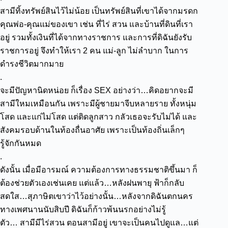
สามีทิ้งทรัพย์สินไว้ไม่น้อย เป็นทรัพย์สินที่เขาได้จากมรดก
คุณพ่อ-คุณแม่ของเขา เช่น ที่ไร่ สวน และบ้านที่ดินที่เรา
อยู่ รวมทั้งเงินที่ได้จากทางราชการ และการที่ดิฉันยังรับ
ราชการอยู่ จึงทำให้เรา 2 คน แม่-ลูก ไม่ลำบาก ในการ
ดำรงชีวิตมากมาย
.
จะมีปัญหานิดหน่อย ก็เรื่อง SEX อย่างว่า…คิดอยากจะมี
สามีใหมเหมือนกัน เพราะมีผู้ชายมาจีบหลายราย ทั้งหนุ่ม
โสด และแก่ไม่โสด แต่ติดลูกสาว กลัวเธอจะรับไม่ได้ และ
สังคมรอบด้านในท้องถื่นอาศัย เพราะเป็นท้องถิ่นเล็กๆ
รู้จักกันหมด
.
ดังนั้น เมื่อมีอารมณ์ ความต้องการทางธรรมชาติขึ้นมา ก็
ต้องช่วยตัวเองเช่นเคย
แต่แล้ว…หลังฝนพายุ ฟ้าก็กลับ
สดใส…สุภาษิตเขาว่าไว้อย่างนั้น…หลังจากดิฉันตกนคร
ทางเพศนานนับสิบปี
ดิฉันก็ก้าวพ้นนรกอย่างไม่รู้
ตัว…
สามีมีไร่สวน ตอนสามีอยู่ เขาจะเป็นคนไปดูแล…แต่