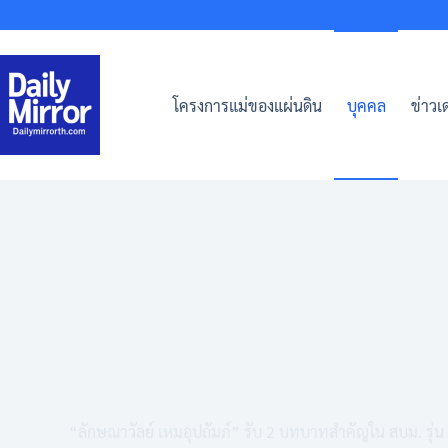
Skip
to
content
โครงการแม่ของแผ่นดิน
บุคคล
ข่าวเด
“ลักษณาวัลย์ เหมอุปถัมภ์” รับ 2 บทบาทสำคัญใน สบม. รุ่