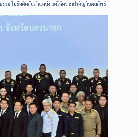
วนรวม ไม่ยึดติดกับตำแหน่ง แต่ให้ความสำคัญกับผลลัพธ์