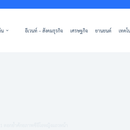
่น
อีเวนท์ – สังคมธุรกิจ
เศรษฐกิจ
ยานยนต์
เทคโน
น 1 ตอกย้ำศักยภาพซีอีโอหญิงแถวหน้า