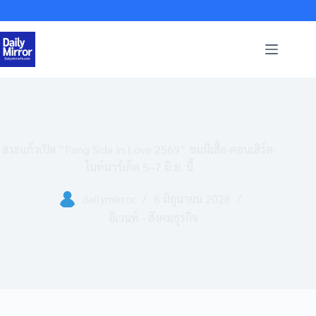
Skip
to
content
สระแก้วเปิด “Pang Sida in Love 2569” ชมผีเสื้อ-คอนเสิร์ต-
ไนท์มาร์เก็ต 5–7 มิ.ย. นี้
dailymirror
6 มิถุนายน 2026
อีเวนท์ - สังคมธุรกิจ