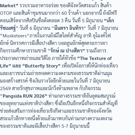
Market”
รวบรวมอาหารอร่อย ของดีจังหวัดสระแก้ว สินค้า
OTOP และสินค้าชุมชนมากกว่า 60 ร้านค้า นอกจากนี้ ยังมีฟรี
คอนเสิร์ตจากศิลปินชื่อดังตลอด 3 คืน วันที่ 5 มิถุนายน
“เล็ก
รัชเมศฐ์
” วันที่ 6 มิถุนายน “
มีนตรา อินทิรา
” วันที่ 7 มิถุนายน
“Musketeers”ภายในงานยังมีไฮไลต์สำคัญ อาทิ อุโมงค์ไฟ
ยักษ์ นิทรรศการผีเสื้อปางสีดา บอลลูนยักษ์สุดตระการตา
กิจกรรมศึกษาธรรมชาติ “
รักษ์ ณ ปางสีดา”
รวมถึงการ
ประกวดภาพถ่ายและวิดีโอ ภายใต้หัวข้อ
“The Texture of
Life” และ “Butterfly Story”
เพื่อเปิดโอกาสให้นักท่องเที่ยว
และเยาวชนร่วมถ่ายทอดความงดงามของธรรมชาติผ่านมุม
มองสร้างสรรค์ ชิงเงินรางวัลอีกด้วยและในวันที่ 7 มิถุนายน
2569 สายรักสุขภาพและนักวิ่งห้ามพลาด กับกิจกรรม
“
Pangsida RUN 2026”
ท่ามกลางธรรมชาติอันอุดมสมบูรณ์
ของอุทยานแห่งชาติปางสีดา ซึ่งถือเป็นอีกหนึ่งกิจกรรมสำคัญที่
ช่วยส่งเสริมการท่องเที่ยวเชิงกีฬาและธรรมชาติของจังหวัด
สระแก้วอีกทางหนึ่งด้วยแล้วมาพบกันท่ามกลางความงดงาม
ของธรรมชาติและผีเสื้อปางสีดา 5-7 มิถุนายนนี้