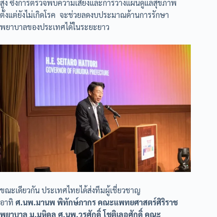
สูง ซึ่งการตรวจพบความเสี่ยงและการวางแผนดูแลสุขภาพ
ตั้งแต่ยังไม่เกิดโรค จะช่วยลดงบประมาณด้านการรักษา
พยาบาลของประเทศได้ในระยะยาว
ขณะเดียวกัน ประเทศไทยได้ส่งทีมผู้เชี่ยวชาญ
อาทิ
ศ.นพ.มานพ พิทักษ์ภากร คณะแพทยศาสตร์ศิริราช
พยาบาล ม.มหิดล ศ.นพ.วรศักดิ์ โชติเลอศักดิ์ คณะ