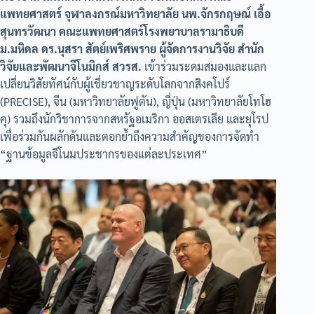
แพทยศาสตร์ จุฬาลงกรณ์มหาวิทยาลัย นพ.จักรกฤษณ์ เอื้อ
สุนทรวัฒนา คณะแพทยศาสตร์โรงพยาบาลรามาธิบดี
ม.มหิดล ดร.นุสรา สัตย์เพริศพราย ผู้จัดการงานวิจัย สำนัก
วิจัยและพัฒนาจีโนมิกส์ สวรส.
เข้าร่วมระดมสมองและแลก
เปลี่ยนวิสัยทัศน์กับผู้เชี่ยวชาญระดับโลกจากสิงคโปร์
(PRECISE), จีน (มหาวิทยาลัยฟูตัน), ญี่ปุ่น (มหาวิทยาลัยโทโฮ
คุ) รวมถึงนักวิชาการจากสหรัฐอเมริกา ออสเตรเลีย และยุโรป
เพื่อร่วมกันผลักดันและตอกย้ำถึงความสำคัญของการจัดทำ
“ฐานข้อมูลจีโนมประชากรของแต่ละประเทศ”