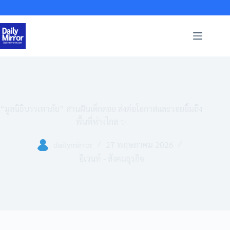
Skip
to
content
“มูลนิธิบรรเทาภัย” สานฝันเด็กดอย ส่งต่อโอกาสและรอยยิ้มถึง
พื้นที่ห่างไกล ✨
dailymirror
27 พฤษภาคม 2026
อีเวนท์ - สังคมธุรกิจ