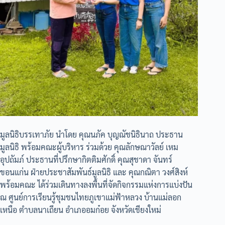
มูลนิธิบรรเทาภัย นำโดย คุณนภัค บุญณัชนิธินาถ ประธาน
มูลนิธิ พร้อมคณะผู้บริหาร ร่วมด้วย คุณลักษณาวัลย์ เหม
อุปถัมภ์ ประธานที่ปรึกษากิตติมศักดิ์ คุณสุชาดา จันทร์
ขอนแก่น ฝ่ายประชาสัมพันธ์มูลนิธิ และ คุณกณิตา วงศ์สิงห์
พร้อมคณะ ได้ร่วมเดินทางลงพื้นที่จัดกิจกรรมแห่งการแบ่งปัน
ณ ศูนย์การเรียนรู้ชุมชนไทยภูเขาแม่ฟ้าหลวง บ้านแม่ลอก
เหนือ ตำบลนาเถียน อำเภออมก๋อย จังหวัดเชียงใหม่