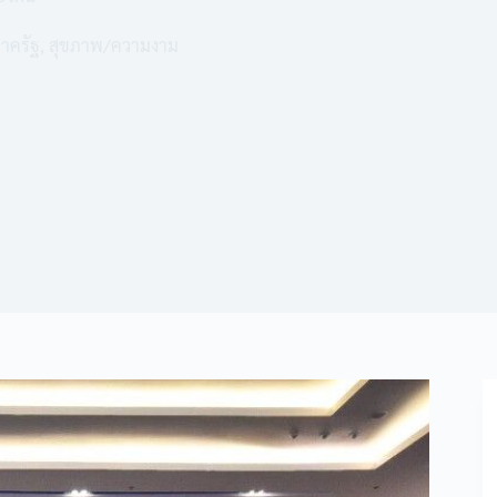
าครัฐ
,
สุขภาพ/ความงาม