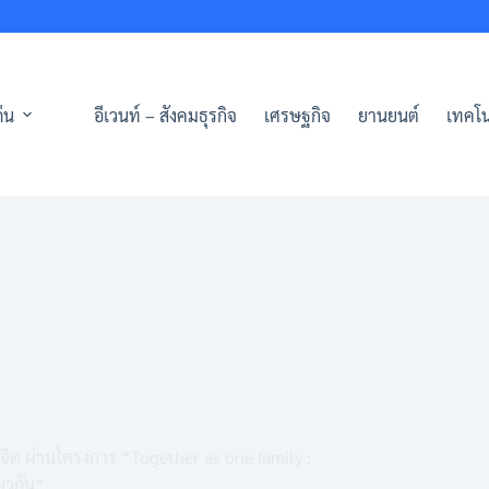
่น
อีเวนท์ – สังคมธุรกิจ
เศรษฐกิจ
ยานยนต์
เทคโน
ิต ผ่านโครงการ “Together as one family :
ยวกัน”