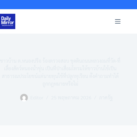
Skip
to
content
ชาวบ้าน ต.หนองปรือ ร้องตรวจสอบ ขุดดินถนนหลวงถมที่วัด-ที่
เลี้ยงสัตว์หนองน้ำขุ่น เป็นที่ป่าเสื่อมโทรมให้ชาวบ้านใช้เป็น
สาธารณประโยชน์แต่นายทุนใช้ที่ปลูกทุเรียน ตั้งคำถามทำได้
ถูกกฎหมายหรือไม่
Editor
25 พฤษภาคม 2026
ภาครัฐ