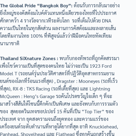
The Global Pride “Bangkok Boy”:
ต้อนรับการกลับมาอย่าง
ยิ่งใหญ่ของคัสต้อมไบค์ตัวแทนหนึ่งเดียวของไทยที่ไปประกาศ
ศักดาคว้า 4 รางวัลจากเวทีระดับโลก รถที่เต็มไปด้วย DNA
ความเป็นไทยในทุกสัดส่วน ผลงานการคัสต้อมและลงลายเส้น
โดยทีมงานไทย 100% ที่พิสูจน์แล้วว่าฝีมือคนไทยทัดเทียม
นานาชาติ
Thailand SiXnature Zones :
พบกับกองทัพรถที่ถูกคัดสรรมา
เพื่อโชว์ความเป็นที่สุดของคนไทย ไม่ว่าจะเป็น 1923 Ford
Model T (รถยนต์รุ่นประวัติศาสตร์ที่ปฏิวัติอุตสาหกรรมยาน
ยนต์ของโลกที่ร้อนแรงที่สุด) , Dragster : Mooneyes (รถที่เร็ว
ที่สุด), RX-8 : TKS Racing (รถที่เตี้ยที่สุด) และ Lightning
McQueen : Heng’s Garage รถคันโปรดขวัญใจเด็ก ๆ ที่จะ
มาสร้างสีสันให้โซนนี้คึกคักเป็นพิเศษ และยังพบกับการรวมตัว
ของ สุดยอดวินเทจชอปเปอร์ 15 คันที่เป็น “Top Tier” ของ
ประเทศ จาก ยุคสงครามจนถึงยุคทอง และความแรร์ของ
เครื่องยนต์ระดับตำนานที่หาดูได้ยากที่สุด อาทิ Knucklehead,
Panhead, Shovelhead และ Flathead ซึ่งทุกคันถูกสร้างขึ้น