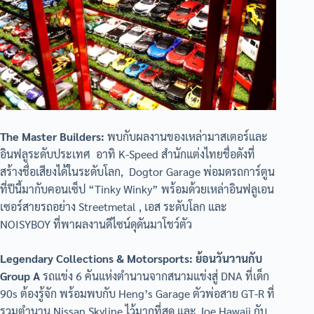
The Master Builders:
พบกับผลงานของเหล่ามาสเตอร์และ
อินฟลูระดับประเทศ อาทิ K-Speed สำนักแต่งไทยชื่อดังที่
สร้างชื่อเสียงได้ในระดับโลก, Dogtor Garage พ่อมดรถการ์ตูน
ที่ปีนี้มากับคอนเซ็ป “Tinky Winky” พร้อมด้วยเหล่าอินฟลูเอน
เซอร์สายรถอย่าง Streetmetal , เอส ระดับโลก และ
NOISYBOY ที่พาผลงานดีไซน์ดุดันมาโชว์ตัว
Legendary Collections & Motorsports: ย้อนวันวานกับ
Group A
รถแข่ง 6 คันแห่งตำนานจากสนามแข่งสู่ DNA ที่เด็ก
90s ต้องรู้จัก พร้อมพบกับ Heng’s Garage ตัวพ่อสาย GT-R ที่
รวมตำนาน Nissan Skyline ไว้มากที่สุด และ Joe Hawaii กับ