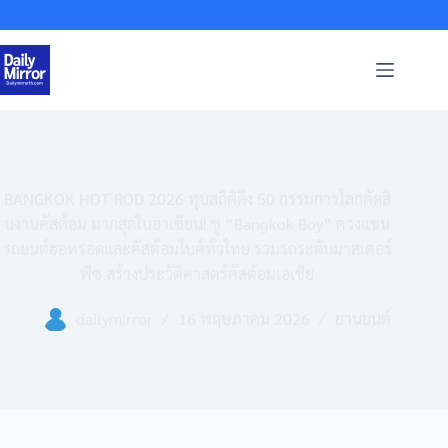
Skip
to
content
BANGKOK HOT ROD 2026 ทุบสถิติดึง 50 กรรมการโลกตัดสิ
นงานคัสต้อม มากสุดในอาเซียน! ชู “Bangkok Boy” ควงแขน
รถยนต์ฮอทรอดและคัสต้อมไบค์ทั่วไทย รวมรถระดับมาสเตอร์
พีซ สร้างประวัติศาสตร์คัสต้อมเอเชีย
dailymirror
16 พฤษภาคม 2026
ยานยนต์