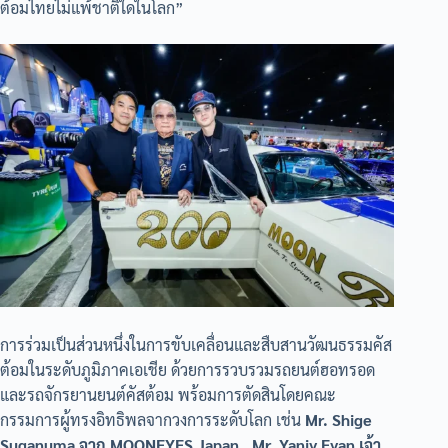
ต้อมไทยไม่แพ้ชาติใดในโลก”
การร่วมเป็นส่วนหนึ่งในการขับเคลื่อนและสืบสานวัฒนธรรมคัส
ต้อมในระดับภูมิภาคเอเชีย ด้วยการรวบรวมรถยนต์ฮอทรอด
และรถจักรยานยนต์คัสต้อม พร้อมการตัดสินโดยคณะ
กรรมการผู้ทรงอิทธิพลจากวงการระดับโลก เช่น
Mr. Shige
Suganuma จาก MOONEYES Japan , Mr. Yaniv Evan เจ้า