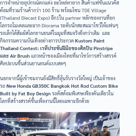
การจำหน่ายอุปกรณ์ตกแต่ง อะไหล่หายาก สินค้าแฟชั่นแนวคัส
ต้อมที่รวมร้านค้ากว่า 100 ร้าน พร้อมโซน TDE Village
(Thailand Diecast Expo) อีก1ใน partner หลักของงานที่ยก
โลกรถโมเดลและฉาก Diorama ระดับนักสะสมมาโชว์ให้แฟนๆ
รถเล็กได้สัมผัสโลกยานยนต์ในมุมที่สมจริงยิ่งกว่าเดิม และ
กิจกรรมความบันเทิงอย่างการประกวด
Kustom Paint
Thailand Contest: เวทีประชันฝีมือของศิลปิน Pinstripe
และ Air Brush
แถวหน้าของเมืองไทยที่มาโชว์การสร้างสรรค์
ศิลปะบนชิ้นส่วนยานยนต์แบบสดๆ
นอกจากนี้ผู้เข้าชมงานยังมีสิทธิ์ลุ้นรับรางวัลใหญ่ เป็นเจ้าของ
รถ
New Honda GB350C Bangkok Hot Rod Custom Bike
Built by Fat Boy Design
รถคัสต้อมพิเศษเพียงคันเดียวใน
โลกที่สร้างสรรค์ขึ้นเพื่องานนี้โดยเฉพาะอีกด้วย