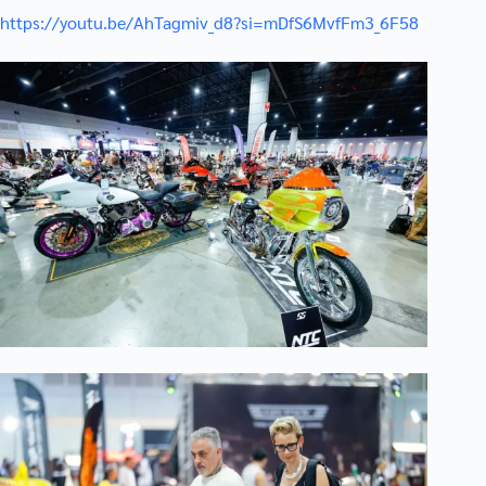
https://youtu.be/AhTagmiv_d8?si=mDfS6MvfFm3_6F58