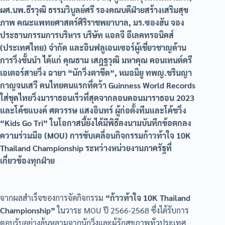
ผศ.นพ.ธีรวุฒิ ธรรมวิบูลย์ศรี รองคณบดีฝ่ายสร้างเสริมสุข
ภาพ คณะแพทยศาสตร์ศิริราชพยาบาล, มร.ซองฮัน จอง
ประธานกรรมการบริหาร บริษัท แอลจี อีเลคทรอนิคส์
(ประเทศไทย) จำกัด และอินฟลูเอนเซอร์ผู้เชี่ยวชาญด้าน
การวิ่งชั้นนำ ได้แก่ คุณธาม เสฎฐวุฒิ มหาคุณ คอนเทนต์ครี
เอเตอร์สายวิ่ง ฉายา “นักวิ่งตาขีด”, หมอมิยู ทพญ.ชรินญา
กาญจนเสวี คนไทยคนแรกที่คว้า Guinness World Records
ใส่ชุดไทยวิ่งมาราธอนเร็วที่สุดจากลอนดอนมาราธอน 2023
และโค้ชแบงค์ ศตวรรษ แสงอินทร์ ผู้ก่อตั้งทีมและโค้ชวิ่ง
“Kids Go Tri” ในโอกาสนี้ยังได้มีพิธีลงนามบันทึกข้อตกลง
ความร่วมมือ (MOU) การขับเคลื่อนกิจกรรมก้าวท้าใจ 10K
Thailand Championship ระหว่างหน่วยงานภาครัฐที่
เกี่ยวข้องทุกฝ่าย
จากผลสำเร็จของการจัดกิจกรรม
“ก้าวท้าใจ 10K Thailand
Championship”
ในวาระ MOU ปี 2566-2568 ซึ่งได้รับการ
ตอบรับอย่างล้นหลามจากนักวิ่งและผู้รักสุขภาพทั่วประเทศ