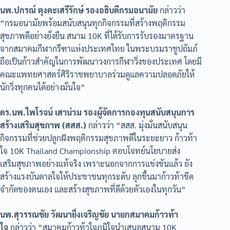
นพ.ปกรณ์ ตุงคะเสรีรักษ์ รองอธิบดีกรมอนามัย
กล่าวว่า
“กรมอนามัยพร้อมสนับสนุนทุกกิจกรรมที่สร้างพฤติกรรม
สุขภาพดีอย่างยั่งยืน สนาม 10K ที่ได้รับการรับรองมาตรฐาน
จากสมาคมกีฬากรีฑาแห่งประเทศไทย ในพระบรมราชูปถัมภ์
ถือเป็นก้าวสำคัญในการพัฒนาวงการกีฬาวิ่งของประเทศ โดยมี
คณะแพทยศาสตร์ศิริราชพยาบาลร่วมดูแลความปลอดภัยให้
นักวิ่งทุกคนได้อย่างมั่นใจ”
ดร.นพ.ไพโรจน์ เสาน่วม รองผู้จัดการกองทุนสนับสนุนการ
สร้างเสริมสุขภาพ (สสส.)
กล่าวว่า “สสส. มุ่งมั่นสนับสนุน
กิจกรรมที่ช่วยปลูกฝังพฤติกรรมสุขภาพดีในระยะยาว ก้าวท้า
ใจ 10K Thailand Championship ตอบโจทย์นโยบายส่ง
เสริมสุขภาพอย่างแท้จริง เพราะนอกจากการแข่งขันแล้ว ยัง
สร้างแรงบันดาลใจให้ประชาชนทุกระดับ ลุกขึ้นมาก้าวท้าขีด
จำกัดของตนเอง และสร้างสุขภาพที่ดีด้วยตัวเองในทุกวัน”
นพ.สุวรรณชัย วัฒนายิ่งเจริญชัย นายกสมาคมก้าวท้า
ใจ
กล่าวว่า “สมาคมก้าวท้าใจภูมิใจนำเสนอสนาม 10K