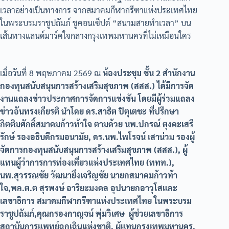
เวลาอย่างเป็นทางการ จากสมาคมกีฬากรีฑาแห่งประเทศไทย
ในพระบรมราชูปถัมภ์ ชูคอนเซ็ปต์ “สนามสายทำเวลา” บน
เส้นทางแลนด์มาร์คใจกลางกรุงเทพมหานครที่ไม่เหมือนใคร
เมื่อวันที่ 8 พฤษภาคม 2569 ณ
ห้องประชุม ชั้น 2 สำนักงาน
กองทุนสนับสนุนการสร้างเสริมสุขภาพ (สสส.) ได้มีการจัด
งานแถลงข่าวประกาศการจัดการแข่งขัน โดยมีผู้ร่วมแถลง
ข่าวอันทรงเกียรติ นำโดย ดร.สาธิต ปิตุเตชะ ที่ปรึกษา
กิตติมศักดิ์สมาคมก้าวท้าใจ ตามด้วย นพ.ปกรณ์ ตุงคะเสรี
รักษ์ รองอธิบดีกรมอนามัย, ดร.นพ.ไพโรจน์ เสาน่วม รองผู้
จัดการกองทุนสนับสนุนการสร้างเสริมสุขภาพ (สสส.), ผู้
แทนผู้ว่าการการท่องเที่ยวแห่งประเทศไทย (ททท.),
นพ.สุวรรณชัย วัฒนายิ่งเจริญชัย นายกสมาคมก้าวท้า
ใจ,พล.ต.ต สุรพงษ์ อาริยะมงคล อุปนายกอาวุโสและ
เลขาธิการ สมาคมกีฬากรีฑาแห่งประเทศไทย ในพระบรม
ราชูปถัมภ์,คุณกรองกาญจน์ พุ่มวิเศษ ผู้ช่วยเลขาธิการ
สถาบันการแพทย์ฉุกเฉินแห่งชาติ, ผู้แทนกรุงเทพมหานคร,