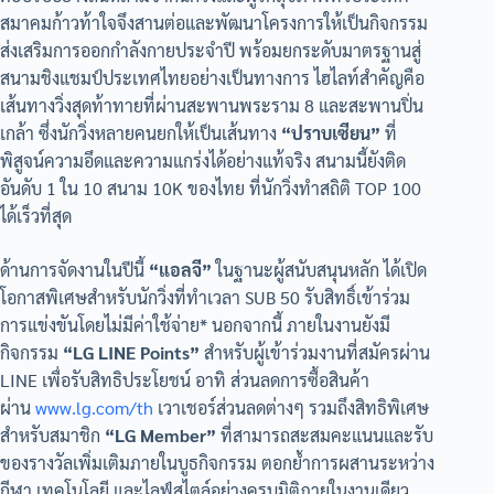
สมาคมก้าวท้าใจจึงสานต่อและพัฒนาโครงการให้เป็นกิจกรรม
ส่งเสริมการออกกำลังกายประจำปี พร้อมยกระดับมาตรฐานสู่
สนามชิงแชมป์ประเทศไทยอย่างเป็นทางการ ไฮไลท์สำคัญคือ
เส้นทางวิ่งสุดท้าทายที่ผ่านสะพานพระราม 8 และสะพานปิ่น
เกล้า ซึ่งนักวิ่งหลายคนยกให้เป็นเส้นทาง
“ปราบเซียน”
ที่
พิสูจน์ความอึดและความแกร่งได้อย่างแท้จริง สนามนี้ยังติด
อันดับ 1 ใน 10 สนาม 10K ของไทย ที่นักวิ่งทำสถิติ TOP 100
ได้เร็วที่สุด
ด้านการจัดงานในปีนี้
“แอลจี”
ในฐานะผู้สนับสนุนหลัก ได้เปิด
โอกาสพิเศษสำหรับนักวิ่งที่ทำเวลา SUB 50 รับสิทธิ์เข้าร่วม
การแข่งขันโดยไม่มีค่าใช้จ่าย* นอกจากนี้ ภายในงานยังมี
กิจกรรม
“LG LINE Points”
สำหรับผู้เข้าร่วมงานที่สมัครผ่าน
LINE เพื่อรับสิทธิประโยชน์ อาทิ ส่วนลดการซื้อสินค้า
ผ่าน
www.lg.com/th
เวาเชอร์ส่วนลดต่างๆ รวมถึงสิทธิพิเศษ
สำหรับสมาชิก
“LG Member”
ที่สามารถสะสมคะแนนและรับ
ของรางวัลเพิ่มเติมภายในบูธกิจกรรม ตอกย้ำการผสานระหว่าง
กีฬา เทคโนโลยี และไลฟ์สไตล์อย่างครบมิติภายในงานเดียว