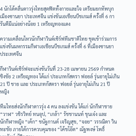
4 นักโต้คลื่นดาวรุ่งไทยสุดฟิตทั้งกายและใจ เตรียมยกทัพบุก
เมืองซานยา ประเทศจีน แข่งขันเอเชียนบีชเกมส์ ครั้งที่ 6 กา
รันตีมีแน่อย่างน้อย 1 เหรียญทองแดง
ความเคลื่อนไหวนักกีฬาวินด์เซิร์ฟทีมชาติไทย ชุดเข้าร่วมการ
แข่งขันมหกรรมกีฬาเอเชียนบีชเกมส์ ครั้งที่ 6 ที่เมืองซานยา
ประเทศจีน
กีฬาวินด์เซิร์ฟจะแข่งขันวันที่ 23-28 เมษายน 2569 กำหนด
ชิงชัย 2 เหรียญทอง ได้แก่ ประเภทกัสตรา ฟอยล์ รุ่นอายุไม่เกิน
21 ปี ชาย และ ประเภทกัสตรา ฟอยล์ รุ่นอายุไม่เกิน 21 ปี
หญิง
ทีมไทยส่งนักกีฬาดาวรุ่ง 4 คน ลงแข่งขัน ได้แก่ นักกีฬาชาย
“วาฬ” วชิรวิทย์ ทนอุป, “เกล้า” รัชชานนท์ ขุนเจ๋ง และ
นักกีฬาหญิง “เค้ก” ชนัฐกานต์ เจริญสุข, “จอย” วรรณิดา วิน
ทะชัย ภายใต้การควบคุมของ “โค้ชโอ๊ต” ณัฐพงษ์ โพธิ์