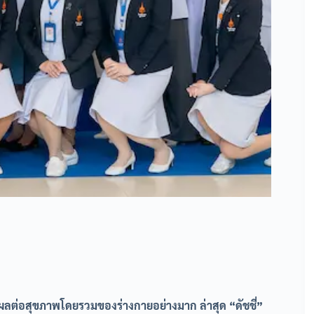
ีผลต่อสุขภาพโดยรวมของร่างกายอย่างมาก ล่าสุด “ดัชชี่”