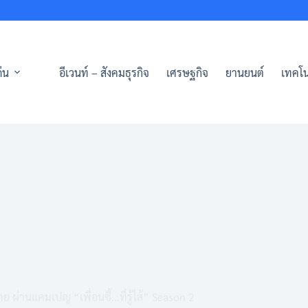
่น
อีเวนท์ – สังคมธุรกิจ
เศรษฐกิจ
ยานยนต์
เทคโน
ย ผ่านแคมเปญ “เพื่อนซี้…ที่รู้ไส้” Season 2