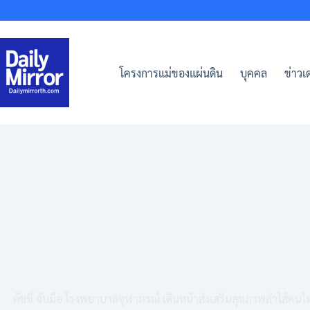
Skip
to
content
โครงการแม่ของแผ่นดิน
บุคคล
ข่าวเด
ดัชชี่ จับมือ โรงพยาบาลจุฬาภรณ์ เดินหน้าส่งเสริมสุขภาพลำไส้คนไท