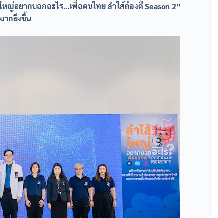
้ใหญ่อยากบอกอะไร…เพื่อคนไทย ลำไส้ต้องดี Season 2”
ากยิ่งขึ้น