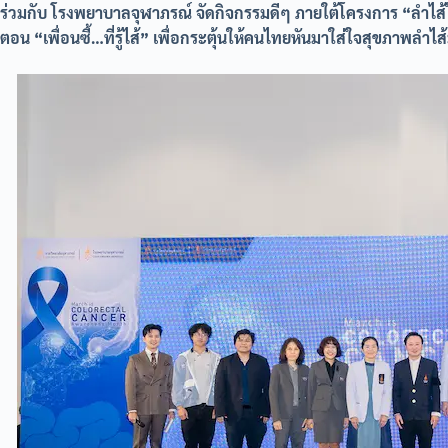
ร่วมกับ โรงพยาบาลจุฬาภรณ์ จัดกิจกรรมดีๆ ภายใต้โครงการ “ลำไส
ตอน “เพื่อนซี้…ที่รู้ไส้” เพื่อกระตุ้นให้คนไทยหันมาใส่ใจสุขภาพลำไส้ม