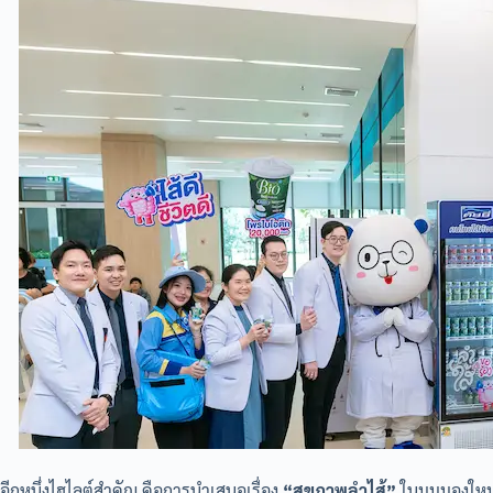
อีกหนึ่งไฮไลต์สำคัญ คือการนำเสนอเรื่อง
“สุขภาพลำไส้”
ในมุมมองใหม่