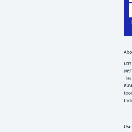
Abo
บรร
เดชา
Tel
ส่ง
too
thd
Use