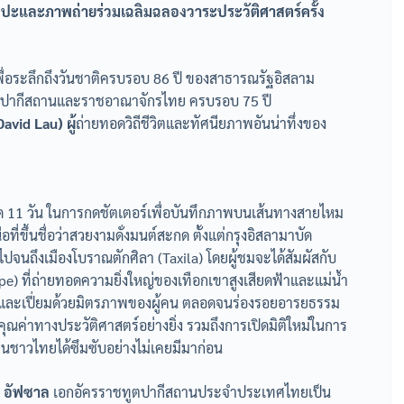
ปะและภาพถ่ายร่วมเฉลิมฉลองวาระประวัติศาสตร์ครั้ง
ื่อระลึกถึงวันชาติครบรอบ 86 ปี ของสาธารณรัฐอิสลาม
างปากีสถานและราชอาณาจักรไทย ครบรอบ 75 ปี
avid Lau) ผู้
ถ่ายทอดวิถีชีวิตและทัศนียภาพอันน่าทึ่งของ
อด 11 วัน ในการกดชัตเตอร์เพื่อบันทึกภาพบนเส้นทางสายไหม
ขึ้นชื่อว่าสวยงามดั่งมนต์สะกด ตั้งแต่กรุงอิสลามาบัด
ไปจนถึงเมืองโบราณตักศิลา (Taxila) โดยผู้ชมจะได้สัมผัสกับ
e) ที่ถ่ายทอดความยิ่งใหญ่ของเทือกเขาสูงเสียดฟ้าและแม่น้ำ
อุ่นและเปี่ยมด้วยมิตรภาพของผู้คน ตลอดจนร่องรอยอารยธรรม
่าทางประวัติศาสตร์อย่างยิ่ง รวมถึงการเปิดมิติใหม่ในการ
ชาวไทยได้ซึมซับอย่างไม่เคยมีมาก่อน
 อัฟซาล
เอกอัครราชทูตปากีสถานประจำประเทศไทยเป็น