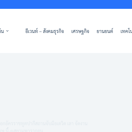
่น
อีเวนท์ – สังคมธุรกิจ
เศรษฐกิจ
ยานยนต์
เทคโน
อกอัครราชทูตปากีสถานจับมือเดวิด เลา จัดงาน
เมษ.นี้ @สยามพารากอน