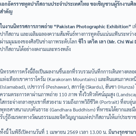
เอกอัครราชทูตปากีสถานประจำประเทศไทย ขอเชิญชวนผู้รักงานศิล
สำคัญ
ในงานนิทรรศการภาพถ่าย “Pakistan
Photographic Exhibition”
เพ
ปากีสถาน และเฉลิมฉลองความสัมพันธ์ทางการทูตอันแน่นแฟ้นระหว่
ผ่านมุมมองของศิลปินช่างภาพระดับโลก
ชิไว เดวิด เลา (Mr. Chi Wai D
ปากีสถานได้อย่างงดงามและทรงพลัง
นิทรรศการครั้งนี้ถือเป็นผลงานชิ้นเอกที่รวบรวมบันทึกการเดินทางตล
แห่งเทือกเขาคาราโครัม (Karakoram Mountains) และดินแดนภาคเหนือที่
(Islamabad), เปชาวาร์ (Peshawar), สการ์ดู (Skardu), ฮันซา (Hunza) 
ความตระการตาผ่านภาพถ่าย 110 ภาพ ทั้งวิวทิวทัศน์มุมสูง (Landscap
ใสกระจ่างกลางหุบเขาที่สวยงาม รวมถึงภาพวิถีชีวิต (Portrait) ที่อบ
พุทธศาสนาแบบคันธาระ (Gandhara Buddhism) ที่หาชมได้ยากและมีคุณค
รับรู้ถึงมรดกทางวัฒนธรรมและจิตวิญญาณแห่งปากีสถานให้แก่ประชาชน
ทั้งนี้ ในพิธีเปิดงานวันที่ 1 เมษายน 2569 เวลา 13.00 น. มี
นางรุกซานา