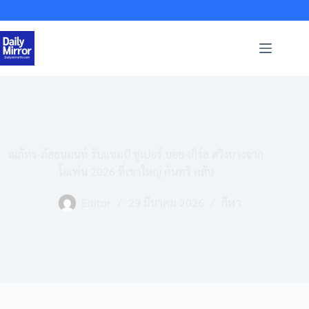
Skip
to
content
ณภัทร-ภัสธนมนท์ รับแชมป์ ซูเปอร์ บอย-เกิร์ล สวิงบางจาก
โอเพ่น 2026 ที่เขาใหญ่ คันทรี คลับ
Editor
29 มีนาคม 2026
กีฬา