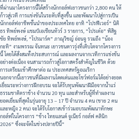
ที่ผ่านมาโครงการนี้ได้สร้างนักกอล์ฟเยาวชนกว่า 2,800 คน ให้
ก้าวสู่เวที การแข่งขันในระดับที่สูงขึ้น และพัฒนาไปสู่การเป็น
นักกอล์ฟอาชีพชั้นนำของประเทศไทย อาทิ “โปรฟีเวอร์” นิติ
ธร ทิพย์พงษ์ แชมป์เอเชียนทัวร์ 3 รายการ, “โปรเต๋อ” พิสิฐ
ชัย ทิพย์พงษ์, “โปรมาร์ค” ภาณุวิชญ์ อ่อนจู รวมถึง “น้อง
กะทิ” งามพรรณ จันทนะ เยาวชนดาวรุ่งที่เติบโตจากโครงการ
นี้ โดยได้สั่งสมทั้งประสบการณ์ และผลงานจากเวทีการแข่งขัน
อย่างต่อเนื่อง จนสามารถก้าวสู่โอกาสครั้งสำคัญในชีวิต ด้วย
การเตรียมเข้าศึกษาต่อ ณ ประเทศสหรัฐอเมริกา
นอกจากนี้เยาวชนที่มีผลงานโดดเด่นและโชว์ฟอร์มได้อย่างยอด
เยี่ยมระหว่างการฝึกอบรม จะได้รับทุนพัฒนาฝีมือจากน้ำแร่
ธรรมชาติตราช้าง จำนวน 20 ทุน และสำหรับผู้ที่ทำผลงาน
ยอดเยี่ยมที่สุดในรุ่นอายุ 13 – 17 ปี จำนวน 4 คน (ชาย 2 คน
และหญิง 2 คน) จะได้รับโอกาสเข้าร่วมอบรมพัฒนาทักษะ
กอล์ฟในโครงการ “ช้าง ไทยแลนด์ จูเนียร์ กอล์ฟ คลินิก
2026” ซึ่งจะจัดในช่วงปลายปีนี้”