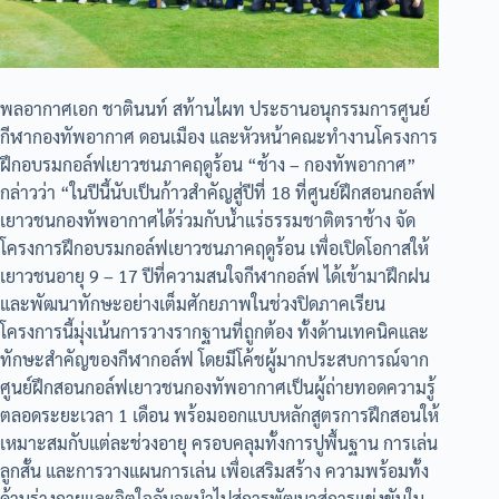
พลอากาศเอก ชาตินนท์ สท้านไผท ประธานอนุกรรมการศูนย์
กีฬากองทัพอากาศ ดอนเมือง และหัวหน้าคณะทำงานโครงการ
ฝึกอบรมกอล์ฟเยาวชนภาคฤดูร้อน “ช้าง – กองทัพอากาศ”
กล่าวว่า “ในปีนี้นับเป็นก้าวสำคัญสู่ปีที่ 18 ที่ศูนย์ฝึกสอนกอล์ฟ
เยาวชนกองทัพอากาศได้ร่วมกับน้ำแร่ธรรมชาติตราช้าง จัด
โครงการฝึกอบรมกอล์ฟเยาวชนภาคฤดูร้อน เพื่อเปิดโอกาสให้
เยาวชนอายุ 9 – 17 ปีที่ความสนใจกีฬากอล์ฟ ได้เข้ามาฝึกฝน
และพัฒนาทักษะอย่างเต็มศักยภาพในช่วงปิดภาคเรียน
โครงการนี้มุ่งเน้นการวางรากฐานที่ถูกต้อง ทั้งด้านเทคนิคและ
ทักษะสำคัญของกีฬากอล์ฟ โดยมีโค้ชผู้มากประสบการณ์จาก
ศูนย์ฝึกสอนกอล์ฟเยาวชนกองทัพอากาศเป็นผู้ถ่ายทอดความรู้
ตลอดระยะเวลา 1 เดือน พร้อมออกแบบหลักสูตรการฝึกสอนให้
เหมาะสมกับแต่ละช่วงอายุ ครอบคลุมทั้งการปูพื้นฐาน การเล่น
ลูกสั้น และการวางแผนการเล่น เพื่อเสริมสร้าง ความพร้อมทั้ง
ด้านร่างกายและจิตใจอันจะนำไปสู่การพัฒนาสู่การแข่งขันใน