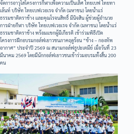
จัดการอาวุโสโครงการกีฬาเพื่อความเป็นเลิศ ไทยเบฟ ไทยทา
เล้นท์ บริษัท ไทยเบฟเวอเรจ จำกัด (มหาชน) โดยน้ำแร่
ธรรมชาติตราช้าง และคุณโรจนสิทธิ์ มีนิจสิน ผู้ช่วยผู้อำนวย
การฝ่ายกีฬา บริษัท ไทยเบฟเวอเรจ จำกัด (มหาชน) โดยน้ำแร่
ธรรมชาติตราช้าง พร้อมแขกผู้มีเกียรติ เข้าร่วมพิธีเปิด
โครงการฝึกอบรมกอล์ฟเยาวชนภาคฤดูร้อน “ช้าง – กองทัพ
อากาศ” ประจำปี 2569 ณ สนามกอล์ฟธูปะเตมีย์ เมื่อวันที่ 23
มีนาคม 2569 โดยมีนักกอล์ฟเยาวชนเข้าร่วมอบรมทั้งสิ้น 200
คน