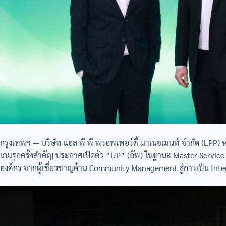
กรุงเทพฯ — บริษัท แอล พี พี พรอพเพอร์ตี้ มาเนจเมนท์ จำกัด (LPP) ห
เกมรุกครั้งสำคัญ ประกาศเปิดตัว “UP” (อัพ) ในฐานะ Master Service
องค์กร จากผู้เชี่ยวชาญด้าน Community Management สู่การเป็น Int