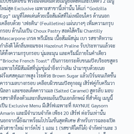
แบบชิ้นต่อชิ้น พร้อมจัดเต็มด้วยเมนูยอดฮิตและเปิดตัว 2 เมนู
ใหม่สุด Exclusive เฉพาะสาขานี้เท่านั้น ได้แก่ “Godzilla
Egg” เมนูที่โดดเด่นด้วยเนื้อสัมผัสที่ไม่เหมือนใคร ด้านนอก
เคลือบด้วย ‘เฟยติน’ (Feuilletine) แผ่นบางๆ เพิ่มความกรุบ
กรอบ ด้านในเป็น Choux Pastry สอดไส้ครีม Chantilly
Mascarpone เกรด พรีเมียม เนื้อสัมผัสนุ่ม เบา รสชาติหวาน
กำลังดี ได้กลิ่นหอมของ Hazelnut Praline รับประทานแล้วจะ
ได้ทั้งความกรุบกรอบ นุ่มละมุน และครีมมี่ภายในคำเดียว
“Brioche French Toast” เป็นการยกระดับขนมปังบริยอชสูตร
เฉพาะให้มีสัมผัสที่นุ่มชุ่มฉ่ำยิ่งกว่าเดิม นำมาชุบด้วยเนย
ฝรั่งเศสคุณภาพสูง โรยด้วย Brown Sugar แล้วเบิร์นจนเกิดชั้น
คาราเมลบางกรอบ เคลือบผิวขนมปังทุกอณู เสิร์ฟคู่กับครีมวา
นิลลา และซอลเต็ดคาราเมล (Salted Caramel) สูตรลับ มอบ
รสชาติที่ลงตัวและกลิ่นหอมอันเป็นเอกลักษณ์ ที่สำคัญ เมนูนี้
เป็น Exclusive Menu มีเสิร์ฟเฉพาะที่ RAYNUE Gaysorn
Amarin และมีจำนวนจำกัด เพียง 20 เสิร์ฟ ต่อวันเท่านั้น
นอกจากนี้ยังมาพร้อมโปรโมชั่นสุดพิเศษ สำหรับการฉลองเปิด
ตัวสาขาใหม่ ทาร์ตไข่ 1 แถม 1 (รสชาติใดก็ได้) จำกัดท่านละ 3