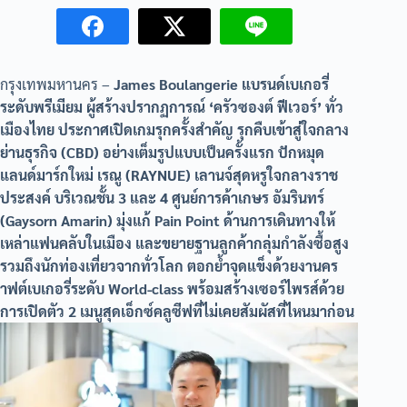
กรุงเทพมหานคร –
James Boulangerie แบรนด์เบเกอรี่
ระดับพรีเมียม ผู้สร้างปรากฏการณ์ ‘ครัวซองต์ ฟีเวอร์’ ทั่ว
เมืองไทย ประกาศเปิดเกมรุกครั้งสำคัญ รุกคืบเข้าสู่ใจกลาง
ย่านธุรกิจ (CBD) อย่างเต็มรูปแบบเป็นครั้งแรก ปักหมุด
แลนด์มาร์กใหม่ เรณู (RAYNUE) เลานจ์สุดหรูใจกลางราช
ประสงค์ บริเวณชั้น 3 และ 4 ศูนย์การค้าเกษร อัมรินทร์
(Gaysorn Amarin) มุ่งแก้ Pain Point ด้านการเดินทางให้
เหล่าแฟนคลับในเมือง และขยายฐานลูกค้ากลุ่มกำลังซื้อสูง
รวมถึงนักท่องเที่ยวจากทั่วโลก ตอกย้ำจุดแข็งด้วยงานคร
าฟต์เบเกอรี่ระดับ World-class พร้อมสร้างเซอร์ไพรส์ด้วย
การเปิดตัว 2 เมนูสุดเอ็กซ์คลูซีฟที่ไม่เคยสัมผัสที่ไหนมาก่อน