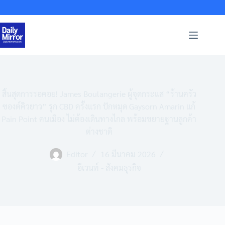
Skip
to
content
สิ้นสุดการรอคอย! James Boulangerie ผู้จุดกระแส “ร้านครัว
ซองต์คิวยาว” รุก CBD ครั้งแรก ปักหมุด Gaysorn Amarin แก้
Pain Point คนเมือง ไม่ต้องเดินทางไกล พร้อมขยายฐานลูกค้า
ต่างชาติ
Editor
16 มีนาคม 2026
อีเวนท์ - สังคมธุรกิจ