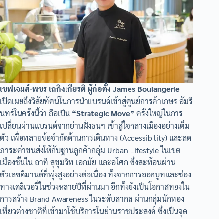
เชฟเจมส์-พชร เถกิงเกียรติ ผู้ก่อตั้ง James Boulangerie
เปิดเผยถึงวิสัยทัศน์ในการนำแบรนด์เข้าสู่ศูนย์การค้าเกษร อัมริ
นทร์ในครั้งนี้ว่า ถือเป็น
“Strategic Move”
ครั้งใหญ่ในการ
เปลี่ยนผ่านแบรนด์จากย่านฝั่งธนฯ เข้าสู่ใจกลางเมืองอย่างเต็ม
ตัว เพื่อทลายข้อจำกัดด้านการเดินทาง (Accessibility) และลด
ภาระค่าขนส่งให้กับฐานลูกค้ากลุ่ม Urban Lifestyle ในเขต
เมืองชั้นใน อาทิ สุขุมวิท เอกมัย และอโศก ซึ่งสะท้อนผ่าน
ตัวเลขดีมานด์ที่พุ่งสูงอย่างต่อเนื่อง ทั้งจากการออกบูทและช่อง
ทางเดลิเวอรี่ในช่วงหลายปีที่ผ่านมา อีกทั้งยังเป็นโอกาสทองใน
การสร้าง Brand Awareness ในระดับสากล ผ่านกลุ่มนักท่อง
เที่ยวต่างชาติที่เข้ามาใช้บริการในย่านราชประสงค์ ซึ่งเป็นจุด