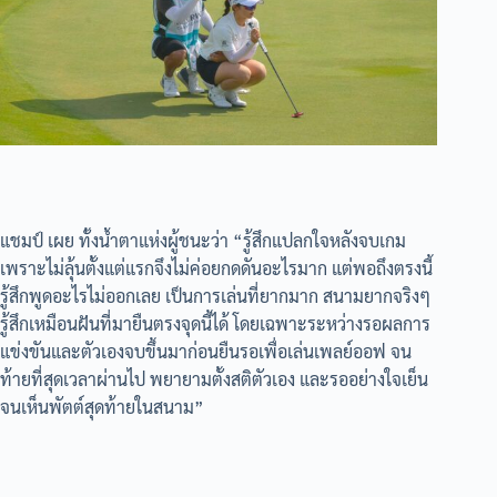
แชมป์ เผย ทั้งน้ำตาแห่งผู้ชนะว่า “รู้สึกแปลกใจหลังจบเกม
เพราะไม่ลุ้นตั้งแต่แรกจึงไม่ค่อยกดดันอะไรมาก แต่พอถึงตรงนี้
รู้สึกพูดอะไรไม่ออกเลย เป็นการเล่นที่ยากมาก สนามยากจริงๆ
รู้สึกเหมือนฝันที่มายืนตรงจุดนี้ได้ โดยเฉพาะระหว่างรอผลการ
แข่งขันและตัวเองจบขึ้นมาก่อนยืนรอเพื่อเล่นเพลย์ออฟ จน
ท้ายที่สุดเวลาผ่านไป พยายามตั้งสติตัวเอง และรออย่างใจเย็น
จนเห็นพัตต์สุดท้ายในสนาม”