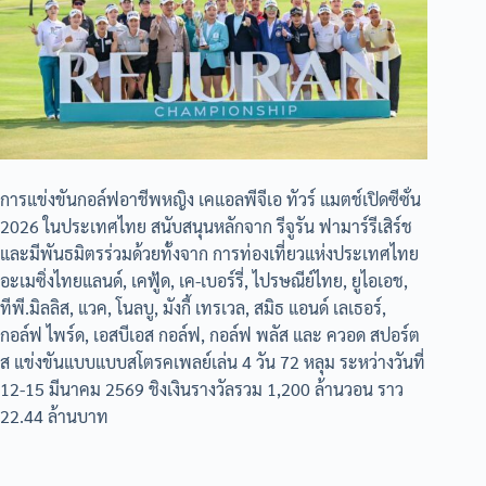
การแข่งขันกอล์ฟอาชีพหญิง เคแอลพีจีเอ ทัวร์ แมตช์เปิดซีซั่น
2026 ในประเทศไทย สนับสนุนหลักจาก รีจูรัน ฟามาร์รีเสิร์ช
และมีพันธมิตรร่วมด้วยทั้งจาก การท่องเที่ยวแห่งประเทศไทย
อะเมซิ่งไทยแลนด์, เคฟู้ด, เค-เบอร์รี่, ไปรษณีย์ไทย, ยูไอเอช,
ทีพี.มิลลิส, แวค, โนลบู, มังกี้ เทรเวล, สมิธ แอนด์ เลเธอร์,
กอล์ฟ ไพร์ด, เอสบีเอส กอล์ฟ, กอล์ฟ พลัส และ ควอด สปอร์ต
ส แข่งขันแบบแบบสโตรคเพลย์เล่น 4 วัน 72 หลุม ระหว่างวันที่
12-15 มีนาคม 2569 ชิงเงินรางวัลรวม 1,200 ล้านวอน ราว
22.44 ล้านบาท