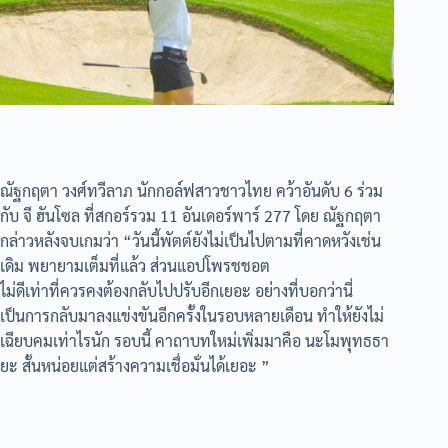
ณัฐกฤตา วงศ์ทวีลาภ นักกอล์ฟสาวชาวไทย คว้าอันดับ 6 ร่วม
กับ จี ฮันโซล ที่สกอร์รวม 11 อันเดอร์พาร์ 277 โดย ณัฐกฤตา
กล่าวหลังจบเกมว่า “วันนี้พัตต์ยังไม่เป็นไปตามที่คาดหวังเช่น
เดิม พยายามเต็มที่แล้ว ส่วนแอปโพรชชอต
ไม่ดีเท่าที่ควรคงต้องกลับไปปรับอีกเยอะ อย่างที่บอกว่านี่
เป็นการกลับมาลงแข่งขันอีกครั้งในรอบหลายเดือน ทำให้ยังไม่
เฉียบคมเท่าไรนัก รอบนี้ คาถาบทใหม่เพิ่มมาคือ นะโมพุทธธา
ยะ สั้นหน่อยแต่สร้างความเชื่อมั่นได้เยอะ ”