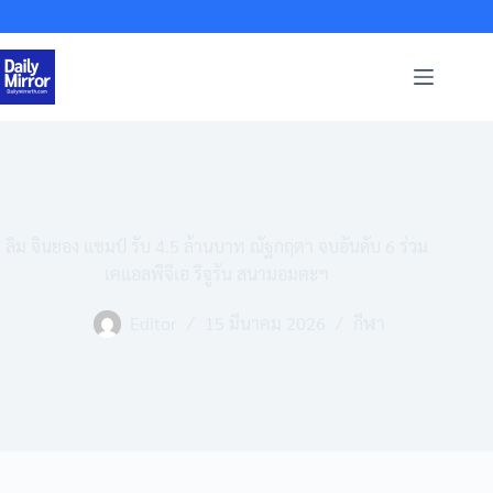
Skip
to
content
ลิม จินยอง แชมป์ รับ 4.5 ล้านบาท ณัฐกฤตา จบอันดับ 6 ร่วม
เคแอลพีจีเอ รีจูรัน สนามอมตะฯ
Editor
15 มีนาคม 2026
กีฬา