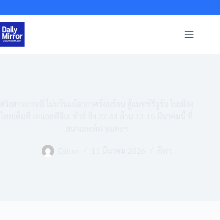
Skip
to
content
สวิงสาวเกาหลี ไม่หวั่นแม้อากาศร้อนร้อน สู้แมทช์รีจูรัน ในเมือง
ไทยเต็มที่ เคแอลพีจีเอ ทัวร์ ชิง 22.44 ล้าน 12-15 มีนาคมนี้ ที่
สนามกอล์ฟ อมตะฯ
Editor
11 มีนาคม 2026
กีฬา