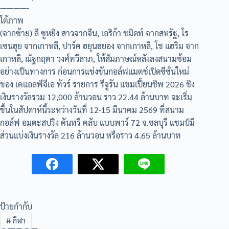
————-
ใต้ภาพ
(จากซ้าย) ลี ซูหยิง สาวจากจีน, เอริก้า ชมิดท์ จากสหรัฐ, โร
เซนฮุย จากเกาหลี, ปาร์ค ฮยุนฮยอง จากเกาหลี, โช แฮริม จาก
เกาหลี, ณัฐกฤตา วงศ์ทวีลาภ, ให้สัมภาษณ์หลังลงสนามซ้อม
อย่างเป็นทางการ ก่อนการแข่งขันกอล์ฟแมตช์เปิดซีซั่นใหม่
ของ เคแอลพีจีเอ ทัวร์ รายการ รีจูรัน แชมเปี้ยนชิพ 2026 ชิง
เงินรางวัลรวม 12,000 ล้านวอน ราว 22.44 ล้านบาท จะเริ่ม
ขึ้นในสัปดาห์นี้ระหว่างวันที่ 12-15 มีนาคม 2569 ที่สนาม
กอล์ฟ อมตะสปริง คันทรี คลับ แบบพาร์ 72 จ.ชลบุรี แชมป์มี
ส่วนแบ่งเงินรางวัล 216 ล้านวอน หรือราว 4.65 ล้านบาท
ป้ายกำกับ
#
กีฬา