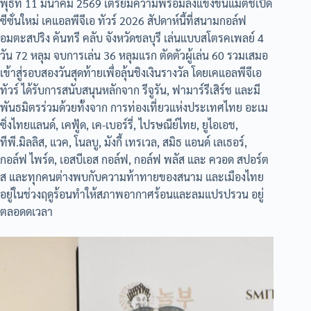
พุธที่ 11 มีนาคม 2569 เตรียมความพร้อมลงแข่งขันแมตช์เปิด
ซีซั่นใหม่ เคแอลพีจีเอ ทัวร์ 2026 สัปดาห์นี้ที่สนามกอล์ฟ
อมตะสปริง คันทรี คลับ จังหวัดชลบุรี เล่นแบบสโตรคเพลย์ 4
วัน 72 หลุม จบการเล่น 36 หลุมแรก ตัดตัวผู้เล่น 60 รวมเสมอ
เข้าสู่รอบสองวันสุดท้ายเพื่อลุ้นชิงเงินรางวัล โดยเคแอลพีจีเอ
ทัวร์ ได้รับการสนับสนุนหลักจาก รีจูรัน, ฟามาร์รีเสิร์ช และมี
พันธมิตรร่วมด้วยทั้งจาก การท่องเที่ยวแห่งประเทศไทย อะเม
ซิ่งไทยแลนด์, เคฟู้ด, เค-เบอร์รี่, ไปรษณีย์ไทย, ยูไอเอช,
ทีพี.มิลลิส, แวค, โนลบู, มังกี้ เทรเวล, สมิธ แอนด์ เลเธอร์,
กอล์ฟ ไพร์ด, เอสบีเอส กอล์ฟ, กอล์ฟ พลัส และ ควอด สปอร์ต
ส และทุกคนต่างพบกับความท้าทายของสนาม และเมืองไทย
อยู่ในช่วงฤดูร้อนทำให้สภาพอากาศร้อนและลมแปรปรวน อยู่
ตลอดดเวลา