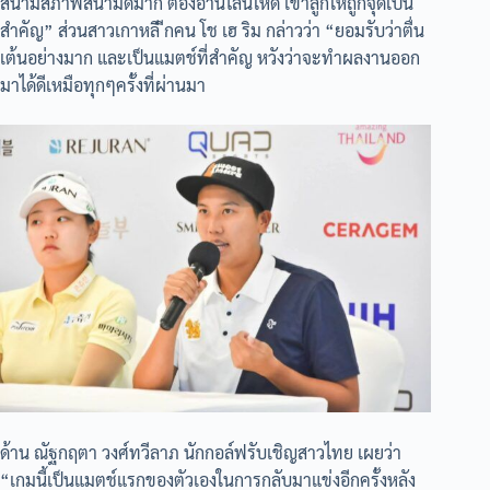
สนามสภาพสนามดีมาก ต้องอ่านไลน์ให้ดี เข้าลูกให้ถูกจุดเป็น
สำคัญ” ส่วนสาวเกาหลี ีกคน โช เฮ ริม กล่าวว่า “ยอมรับว่าตื่น
เต้นอย่างมาก และเป็นแมตช์ที่สำคัญ หวังว่าจะทำผลงานออก
มาได้ดีเหมือทุกๆครั้งที่ผ่านมา
ด้าน ณัฐกฤตา วงศ์ทวีลาภ นักกอล์ฟรับเชิญสาวไทย เผยว่า
“เกมนี้เป็นแมตช์แรกของตัวเองในการกลับมาแข่งอีกครั้งหลัง