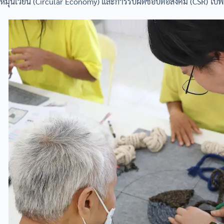
หมุนเวียน (Circular Economy) และการรับผิดชอบต่อสังคม (CSR) ไปพ