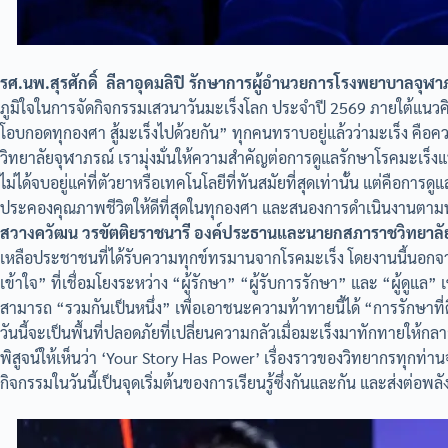
รศ.นพ.สุรศักดิ์ ลีลาอุดมลิปิ รักษาการผู้อำนวยการโรงพยาบาลจุฬา
ภูมิใจในการจัดกิจกรรมเสวนาวันมะเร็งโลก ประจำปี 2569 ภายใต้
โอบกอดทุกองศา สู้มะเร็งไปด้วยกัน” ทุกคนทราบอยู่แล้วว่ามะเร็ง คือ
วิทยาลัยจุฬาภรณ์ เรามุ่งมั่นให้ความสำคัญต่อการดูแลรักษาโรคมะเร็ง
ไม่ได้จบอยู่แค่ที่ตัวยาหรือเทคโนโลยีที่ทันสมัยที่สุดเท่านั้น แต่คือการดูแ
ประคองคุณภาพชีวิตให้ดีที่สุดในทุกองศา และสนองการดำเนินงานต
สวางควัฒน วรขัตติยราชนารี องค์ประธานและนายกสภาราชวิทยาลัยจ
เหลือประชาชนที่ได้รับความทุกข์ทรมานจากโรคมะเร็ง โดยงานนี้นอกจา
เข้าใจ” ที่เชื่อมโยงระหว่าง “ผู้รักษา” “ผู้รับการรักษา” และ “ผู้ดูแล
สามารถ “รวมกันเป็นหนึ่ง” เพื่อเอาชนะความท้าทายนี้ได้ “การรักษาที่ดี
วันนี้จะเป็นพื้นที่ปลอดภัยที่เปลี่ยนความกลัวเมื่อมะเร็งมาทักทายให้ก
พิสูจน์ให้เห็นว่า ‘Your Story Has Power’ เรื่องราวของวิทยากรทุกท่านจ
กิจกรรมในวันนี้เป็นจุดเริ่มต้นของการเรียนรู้ซึ่งกันและกัน และส่งต่อพลั