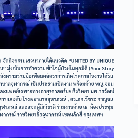
โลก จัดกิจกรรมเสวนาภายใต้แนวคิด “UNITED BY UNIQUE
มุ่งเน้นการทำความเข้าใจผู้ป่วยในทุกมิติ (Your Story
ังความร่วมมือเพื่อลดอัตราการเกิดโรคภายในงานได้รับ
รงพยาบาลจุฬาภรณ์ เป็นประธานเปิดงาน พร้อมด้วย พญ.จอม
์ และแพทย์เฉพาะทางอายุรศาสตร์มะเร็งวิทยา นพ.วรวัฒน์
ารและตับ โรงพยาบาลจุฬาภรณ์ , ดร.ภก.วัชระ กาญจน
ุฬาภรณ์ และแขกผู้มีเกียรติ ร่วมงานด้วย ณ ห้องประชุม
าภรณ์ ราชวิทยาลัยจุฬาภรณ์ เขตหลักสี่ กรุงเทพฯ