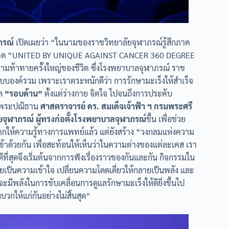
ภรณ์
เปิดเผยว่า “ในนามของราชวิทยาลัยจุฬาภรณ์รู้สึกภาค
แนวคิด “UNITED BY UNIQUE AGAINST CANCER 360 DEGREE
ความท้าทายครั้งใหญ่ของชีวิต ซึ่งโรงพยาบาลจุฬาภรณ์ ราช
แบบองค์รวม เพราะเราตระหนักดีว่า การรักษามะเร็งให้สำเร็จ
ล
“รอบด้าน”
ตั้งแต่ร่างกาย จิตใจ ไปจนถึงการประคับ
ามพระปณิธาน
ศาสตราจารย์ ดร. สมเด็จเจ้าฟ้า ฯ กรมพระศรี
ุฬาภรณ์ ผู้ทรงก่อตั้งโรงพยาบาลจุฬาภรณ์
ขึ้น เพื่อช่วย
กให้ความรู้ทางการแพทย์แล้ว แต่ยังสร้าง “วงกลมแห่งความ
” เข้าด้วยกัน เพื่อสะท้อนให้เห็นว่าในความต่างของแต่ละเคส เรา
ที่สุดจึงเริ่มต้นจากการฟังเรื่องราวของกันและกัน กิจกรรมใน
ลายเป็นความเข้าใจ เปลี่ยนความโดดเดี่ยวให้กลายเป็นพลัง และ
ะมีพลังในการขับเคลื่อนการดูแลรักษามะเร็งให้ดียิ่งขึ้นไป
งบวกให้แก่กันอย่างไม่สิ้นสุด”