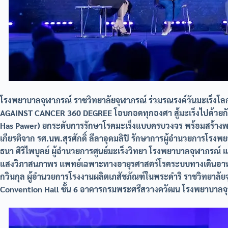
โรงพยาบาลจุฬาภรณ์ ราชวิทยาลัยจุฬาภรณ์ ร่วมรณรงค์วันมะเร็ง
AGAINST CANCER 360 DEGREE โอบกอดทุกองศา สู้มะเร็งไปด้วยกัน” 
Has Pawer) ยกระดับการรักษาโรคมะเร็งแบบครบวงจร พร้อมสร้างพล
เกียรติจาก รศ.นพ.สุรศักดิ์ ลีลาอุดมลิปิ รักษาการผู้อำนวยการโ
ธนา ศิริไพบูลย์ ผู้อำนวยการศูนย์มะเร็งวิทยา โรงพยาบาลจุฬาภรณ
แสงวิภาสนภาพร แพทย์เฉพาะทางอายุรศาสตร์โรคระบบทางเดินอาห
กวินกุล ผู้อำนวยการโรงงานผลิตเภสัชภัณฑ์ในพระดำริ ราชวิทยาลัยจ
Convention Hall ชั้น 6 อาคารกรมพระศรีสวางควัฒน โรงพยาบาลจุฬ