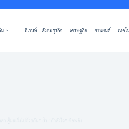
่น
อีเวนท์ – สังคมธุรกิจ
เศรษฐกิจ
ยานยนต์
เทคโน
สู้มะเร็งไปด้วยกัน” ย้ำ “กำลังใจ” คือพลัง