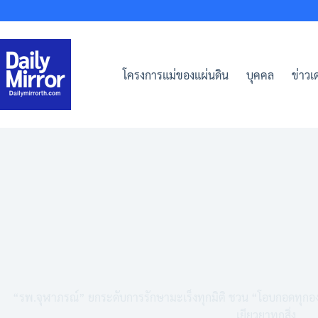
Skip
to
content
โครงการแม่ของแผ่นดิน
บุคคล
ข่าวเด
“รพ.จุฬาภรณ์” ยกระดับการรักษามะเร็งทุกมิติ ชวน “โอบกอดทุกองศา 
เยียวยาทุกสิ่ง