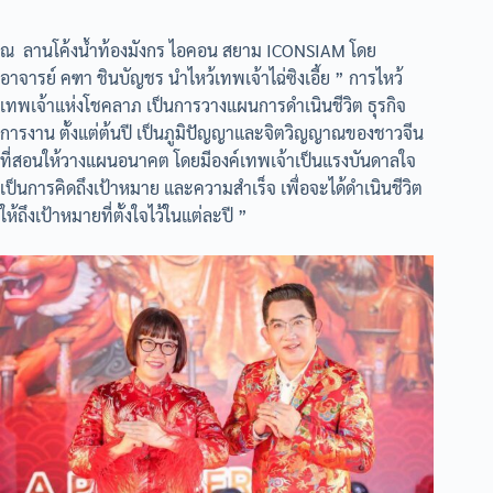
ณ ลานโค้งน้ำท้องมังกร ไอคอน สยาม ICONSIAM โดย
อาจารย์ คฑา ชินบัญชร นำไหว้เทพเจ้าไฉ่ซิงเอี้ย ” การไหว้
เทพเจ้าแห่งโชคลาภ เป็นการวางแผนการดำเนินชีวิต ธุรกิจ
การงาน ตั้งแต่ต้นปี เป็นภูมิปัญญาและจิตวิญญาณของชาวจีน
ที่สอนให้วางแผนอนาคต โดยมีองค์เทพเจ้าเป็นแรงบันดาลใจ
เป็นการคิดถึงเป้าหมาย และความสำเร็จ เพื่อจะได้ดำเนินชีวิต
ให้ถึงเป้าหมายที่ตั้งใจไว้ในแต่ละปี ”