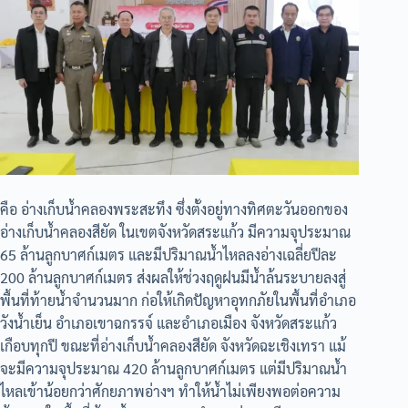
คือ อ่างเก็บน้ำคลองพระสะทึง ซึ่งตั้งอยู่ทางทิศตะวันออกของ
อ่างเก็บน้ำคลองสียัด ในเขตจังหวัดสระแก้ว มีความจุประมาณ
65 ล้านลูกบาศก์เมตร และมีปริมาณน้ำไหลลงอ่างเฉลี่ยปีละ
200 ล้านลูกบาศก์เมตร ส่งผลให้ช่วงฤดูฝนมีน้ำล้นระบายลงสู่
พื้นที่ท้ายน้ำจำนวนมาก ก่อให้เกิดปัญหาอุทกภัยในพื้นที่อำเภอ
วังน้ำเย็น อำเภอเขาฉกรรจ์ และอำเภอเมือง จังหวัดสระแก้ว
เกือบทุกปี ขณะที่อ่างเก็บน้ำคลองสียัด จังหวัดฉะเชิงเทรา แม้
จะมีความจุประมาณ 420 ล้านลูกบาศก์เมตร แต่มีปริมาณน้ำ
ไหลเข้าน้อยกว่าศักยภาพอ่างฯ ทำให้น้ำไม่เพียงพอต่อความ