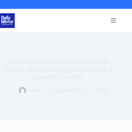
Skip
to
content
กรมชลฯ เดินหน้าศึกษาโครงการผันน้ำ “คลองพระสะทึง –
คลองสียัด” เสริมศักยภาพน้ำต้นทุน รองรับการเติบโตพื้นที่
EEC ฉะเชิงเทรา อย่างยั่งยืน
Editor
26 กุมภาพันธ์ 2026
ข่าวเด่น