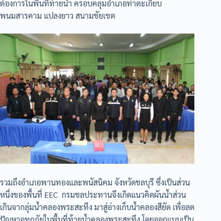
ต้องการในพื้นที่ท้ายน้ำ ครอบคลุมอำเภอท่าตะเกียบ
พนมสารคาม แปลงยาว สนามชัยเขต
รวมถึงอำเภอพานทองและพนัสนิคม จังหวัดชลบุรี ซึ่งเป็นส่วน
หนึ่งของพื้นที่ EEC กรมชลประทานจึงเกิดแนวคิดผันน้ำส่วน
เกินจากลุ่มน้ำคลองพระสะทึง มาสู่อ่างเก็บน้ำคลองสียัด เพื่อลด
ปัญหาอุทกภัยในพื้นที่ท้ายน้ำคลองพระสะทึง โดยออกแบบเป็น