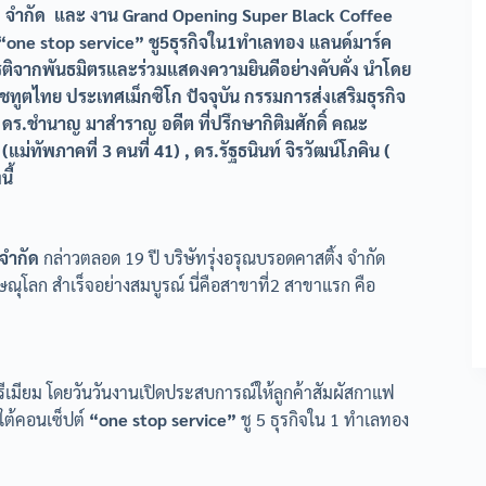
้ง จำกัด และ งาน Grand Opening Super Black Coffee
“one stop service” ชู5ธุรกิจใน1ทำเลทอง แลนด์มาร์ค
รติจากพันธมิตรและร่วมแสดงความยินดีอย่างคับคั่ง นำโดย
ชทูตไทย ประเทศเม็กซิโก ปัจจุบัน กรรมการส่งเสริมธุรกิจ
ร.ชำนาญ มาสำราญ อดีต ที่ปรึกษากิติมศักดิ์ คณะ
ทัพภาคที่ 3 คนที่ 41) , ดร.รัฐธนินท์ จิรวัฒน์โภคิน (
ี้
 จำกัด
กล่าวตลอด 19 ปี บริษัทรุ่งอรุณบรอดคาสติ้ง จำกัด
ษณุโลก สำเร็จอย่างสมบูรณ์ นี่คือสาขาที่2 สาขาแรก คือ
เมียม โดยวันวันงานเปิดประสบการณ์ให้ลูกค้าสัมผัสกาแฟ
ใต้คอนเซ็ปต์
“one stop service”
ชู 5 ธุรกิจใน 1 ทำเลทอง