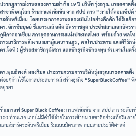
ปรากฏการณ์งานฉลองความสำเร็จ 19 ปี บริษัท รุ่งอรุณ บรอดคาสติ
สาขาพิษณุโลก ร้านกาแฟเข้มข้น จาก สปป ลาว ” ภายใต้คอนเซ็ปต์ 
ระดับพรีเมียม โดยบรรยากาศงานฉลองเป็นไปอย่างคึกคัก ได้รับเกีย
ดร. จักรชินบุษย์ ชื่นอารมณ์ อดีต อัครราชทูต ประจำสถานเอกอัครรา
ภูมิภาคอาเซียน สภาอุตสาหกรรมแห่งประเทศไทย พร้อมด้วย พลโท ด
กรรมาธิการพลังงาน สภาผู้แทนราษฎร , พลโท.ประสาน แสงศิริรักษ์ (แม่
ดร.โอที ) ผู้ช่วยสมาชิกวุฒิสภา และนักธุรกิจนักลงทุน ร่วมงานในครั้งน
ดร.พุฒธิพงค์ ทองวิมล ประธานกรรมการบริษัทรุ่งอรุณบรอดคาสติ้ง
ค่อยๆก้าวใช้โอกาสประสบการณ์ สร้างธุรกิจ
“SuperBlackCoffee”
พิ
อยุธยา
ร้านกาแฟ Super Black Coffee:
กาแฟเข้มข้น จาก สปป ลาว ระดับพรี
100 ท่านแรก แบบไม่มีค่าใช้จ่ายในการเข้าชม รสชาติอย่างแท้จริง ภาย
แลนด์มาร์คระดับพรีเมียม ริมถนนมิตรภาพ ถนนสายประวัติศาสต์