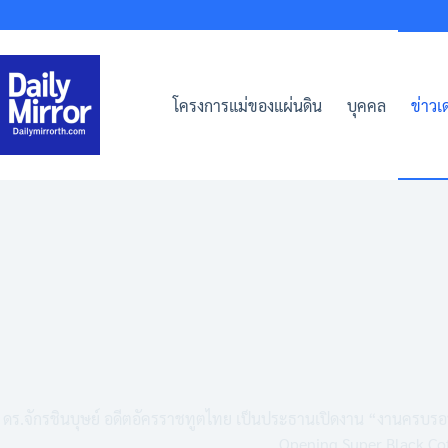
Skip
to
content
โครงการแม่ของแผ่นดิน
บุคคล
ข่าวเด
ดร.จักรชินบุษย์ อดีตอัครราชทูตไทย เป็นประธานเปิดงาน “งานครบรอบ 
Opening Super Black Co