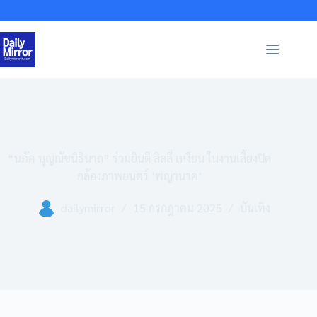
Skip
to
content
“นภัค บุญณัชนิธินาถ” ร่วมยินดี ลิลลี่ เหงียน ในงานเลี้ยงปิด
กล้องภาพยนตร์ ‘พญานาค’
dailymirror
15 กรกฎาคม 2025
บันเทิง