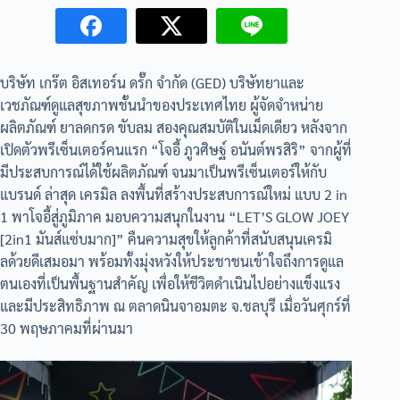
บริษัท เกร๊ต อิสเทอร์น ดรั๊ก จำกัด (GED) บริษัทยาและ
เวชภัณฑ์ดูแลสุขภาพชั้นนำของประเทศไทย ผู้จัดจำหน่าย
ผลิตภัณฑ์ ยาลดกรด ขับลม สองคุณสมบัติในเม็ดเดียว หลังจาก
เปิดตัวพรีเซ็นเตอร์คนแรก “โจอี้ ภูวศิษฐ์ อนันต์พรสิริ” จากผู้ที่
มีประสบการณ์ได้ใช้ผลิตภัณฑ์ จนมาเป็นพรีเซ็นเตอร์ให้กับ
แบรนด์ ล่าสุด เครมิล ลงพื้นที่สร้างประสบการณ์ใหม่ แบบ 2 in
1 พาโจอี้สู่ภูมิภาค มอบความสนุกในงาน “LET’S GLOW JOEY
[2in1 มันส์แซ่บมาก]” คืนความสุขให้ลูกค้าที่สนับสนุนเครมิ
ลด้วยดีเสมอมา พร้อมทั้งมุ่งหวังให้ประชาชนเข้าใจถึงการดูแล
ตนเองที่เป็นพื้นฐานสำคัญ เพื่อให้ชีวิตดำเนินไปอย่างแข็งแรง
และมีประสิทธิภาพ ณ ตลาดนินจาอมตะ จ.ชลบุรี เมื่อวันศุกร์ที่
30 พฤษภาคมที่ผ่านมา