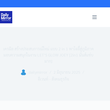
Skip
to
content
เครมิล สร้างประสบการณ์ใหม่ แบบ 2 in 1 พาโจอี้สู่ภูมิภาค
มอบความสนุกในงาน LET’S GLOW JOEY [2in1 มันส์แซ่บ
มาก]
dailymirror
2 มิถุนายน 2025
อีเวนท์ - สังคมธุรกิจ