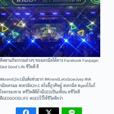
ติดตามกิจกรรมต่างๆ ของเครมิลได้ทาง Facebook Fanpage:
Ged Good Life ชีวิตดี ดี
#kremil2in1มันส์แซ่บมาก #KremilLetsGlowJoey #เค
รมิลเครมะ #เครมิล2in1 #โจอี้ภูวศิษฐ์ #เครมิล #gedไว้แก้
โรคกระเพาะ #ชีวิตดีดีถ้ามีGEDเป็นเพื่อน #ชีวิตดี
ดีGEDGOODLIFE #GEDไว้ใช้ชีวิตดีกว่า