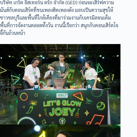
บริษัท เกร๊ต อิสเทอร์น ดรั๊ก จำกัด (GED) ก่อนจะเสิร์ฟความ
มันส์กับคอนเสิร์ตที่ขนเพลงฮิตเพลงดัง มอบเป็นความสุขให้
ชาวชลบุรีและพื้นที่ใกล้เคียงที่มาร่วมงานกับเครมิลจนเต็ม
พื้นที่การจัดงานตลอดทั้งวัน งานนี้เรียกว่า สนุกกับคอนเสิร์ตโจ
อี้กันถ้วนหน้า