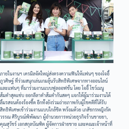
ภายในงานฯ เครมิลจัดใหญ่ส่งตรงความฟินให้แฟนๆ ของโจอี้
ภูวศิษฐ์ ที่ร่วมสนุกเล่นเกมลุ้นรับสิทธิพิเศษจากทางออนไลน์
และแฟนๆ ที่มาร่วมงานแบบฟูลออฟชั่น โดย โจอี้ โชว์เมนู
ส้มตำสุดแซ่บ ออกลีลาตำส้มตำกันสดๆ แจกให้ผู้มาร่วมงานได้
ลิ้มรสจนต้องร้องซี๊ด อีกทั้งยังร่วมถ่ายภาพกับผู้โชคดีที่ได้รับ
สิทธิพิเศษเข้าร่วมงานแบบใกล้ชิด พร้อมด้วย เภสัชกรหญิงรัต
วรรณ ศิริบูรณ์พิพัฒนา ผู้อำนวยการหน่วยธุรกิจร้านขายยา,
คุณสุวัชร์ เอกสกุลบัณฑิต ผู้จัดการฝ่ายขาย และคณะเจ้าหน้าที่