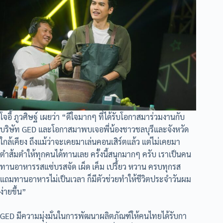
โจอี้ ภูวศิษฐ์ เผยว่า “ดีใจมากๆ ที่ได้รับโอกาสมาร่วมงานกับ
บริษัท GED และโอกาสมาพบเจอพี่น้องชาวชลบุรีและจังหวัด
ใกล้เคียง ถึงแม้ว่าจะเคยมาเล่นคอนเสิร์ตแล้ว แต่ไม่เคยมา
ตำส้มตำให้ทุกคนได้ทานเลย ครั้งนี้สนุกมากๆ ครับ เราเป็นคน
ทานอาหารรสแซ่บรสจัด เผ็ด เค็ม เปรี้ยว หวาน ครบทุกรส
แถมทานอาหารไม่เป็นเวลา ก็มีตัวช่วยทำให้ชีวิตประจำวันผม
ง่ายขึ้น”
GED มีความมุ่งมั่นในการพัฒนาผลิตภัณฑ์ให้คนไทยได้รับกา