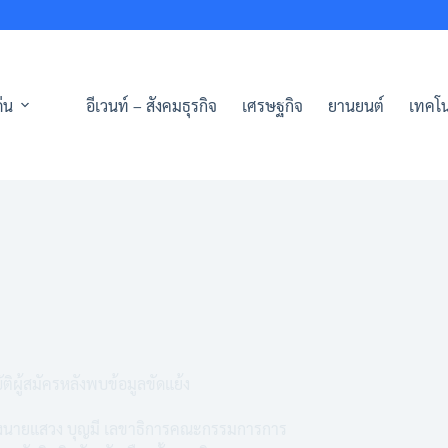
่น
อีเวนท์ – สังคมธุรกิจ
เศรษฐกิจ
ยานยนต์
เทคโน
ิผู้สมัครหลังพบข้อมูลขัดแย้ง
สือถึงนายแสวง บุญมี เลขาธิการคณะกรรมการการ