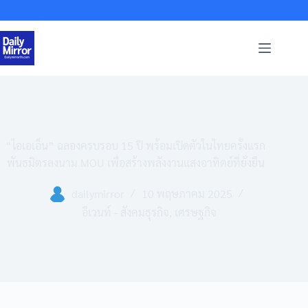
Skip
to
content
“ไอเอเอ็น” ฉลองครบรอบ 15 ปี พร้อมเปิดตัวในไทยครั้งแรก
พันธมิตรลงนาม MOU เพื่อสร้างพลังงานแสงอาทิตย์ที่ยั่งยืน
dailymirror
10 พฤษภาคม 2025
อีเวนท์ - สังคมธุรกิจ
,
เศรษฐกิจ