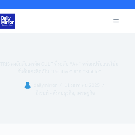
Skip
to
content
TRIS คงอันดับเครดิต GULF ที่ระดับ “A+” พร้อมปรับแนวโน้ม
อันดับเครดิตเป็น “Positive” จาก “Stable”
dailymirror
11 มกราคม 2025
อีเวนท์ - สังคมธุรกิจ
,
เศรษฐกิจ