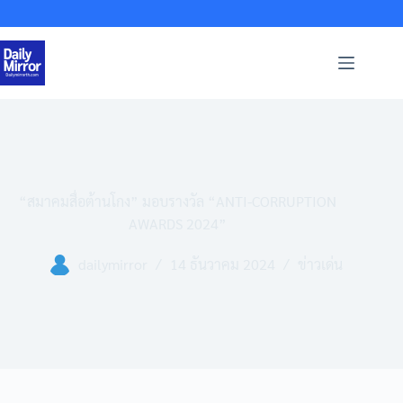
Skip
to
content
“สมาคมสื่อต้านโกง” มอบรางวัล “ANTI-CORRUPTION
AWARDS 2024”
dailymirror
14 ธันวาคม 2024
ข่าวเด่น