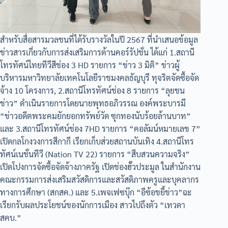
สำหรับสื่อสารมวลชนที่ได้รับรางวัลในปี 2567 ที่นำเสนอข้อมูล
ข่าวสารเกี่ยวกับการส่งเสริมการต้านคอร์รัปชั่น ได้แก่ 1.สถานี
โทรทัศน์ไทยทีวีสีช่อง 3 HD รายการ “ข่าว 3 มิติ” ข่าวผู้
บริหารมหาวิทยาลัยเทคโนโลยีราชมงคลธัญบุรี ทุจริตจัดซื้อจัด
จ้าง 10 โครงการ, 2.สถานีโทรทัศน์ช่อง 8 รายการ “ลุยชน
ข่าว” ดำเนินรายการโดยนายพุทธอภิวรรณ องค์พระบารมี
“ข่าวอดีตพระคมยักยอกทรัพย์วัด ซุกทองนับร้อยล้านบาท”
และ 3.สถานีโทรทัศน์ช่อง 7HD รายการ “คอลัมน์หมายเลข 7”
เปิดกลโกงวงการสีกากี เรียกเก็บส่วยสถานบันเทิง 4.สถานีโทร
ทัศน์เนชั่นทีวี (Nation TV 22) รายการ “สืบสวนความจริง”
เปิดโปงการจัดซื้อจัดจ้างภาครัฐ เปิดช่องฮั้วประมูล ในสำนักงาน
คณะกรรมการส่งเสริมสวัสดิการและสวัสดิภาพครูและบุคลากร
ทางการศึกษา (สกสค.) และ 5.เพจเฟซบุ๊ก “อีซ้อขยี้ข่าว”ฉะ
เรียกรับผลประโยชน์ของนักการเมือง สาวไปถึงตัว “เทวดา
สคบ.”