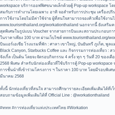
workspace บริการออฟฟิศขนาดเล็กด้วยตู้ Pop-up workspace โด
สมกับการทำงานโดยเฉพาะ อาทิ จอสำหรับการประชุม เครื่องปรินต
การใช้งานโดยไม่มีค่าใช้จ่าย ผู้ที่สนใจสามารถจองคิวเพื่อใช้งานได
www.tourismthailand.org/workationthailand นอกจากนี้ ยังเสริม
สุดพิเศษในรูปแบบ Voucher จากสายการบินและสถานประกอบการชั้
ในราคาเพียง 100 บาท ผ่านเว็บไซต์ www.tourismthailand.org/wo
บินแอร์เอเชีย โรงแรมที่พัก : ศาลา เขาใหญ่, บันยันทรี ภูเก็ต, พ
Black Canyon, Starbucks Coffee และ กิจกรรมการท่องเที่ยว : สว
จังเกิ้ล เป็นต้น โดยจะจัดรอบกิจกรรม 4 ครั้ง ทุก ๆ วันที่ 20 ข
2568 พิเศษ สำหรับนักท่องเที่ยวที่ใช้บริการตู้ Pop-up workspa
การชั้นนำที่เข้าร่วมโครงการ ฯ ในราคา 100 บาท โดยมีรอบพิเศษ จ
มีนาคม 2568
ทั้งนี้ นักท่องเที่ยวที่สนใจ สามารถศึกษารายละเอียดเพิ่มเติมได้ที่
สอบถามข้อมูลเพิ่มเติมได้ที่ Official Line : @workationthailand
#ททท #การท่องเที่ยวแห่งประเทศไทย #Workation