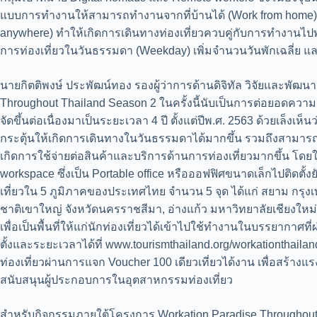
แบบการทำงานให้สามารถทำงานจากที่บ้านได้ (Work from home) ซ
anywhere) ทำให้เกิดการเดินทางท่องเที่ยวควบคู่กับการทำงานไปพ
การท่องเที่ยวในวันธรรมดา (Weekday) เพิ่มจำนวนวันพักเฉลี่ย และ
นายกิตติพงษ์ ประพัฒน์ทอง รองผู้ว่าการด้านดิจิทัล วิจัยและพัฒ
Throughout Thailand Season 2 ในครั้งนี้นับเป็นการต่อยอดความส
จัดขึ้นต่อเนื่องมาเป็นระยะเวลา 4 ปี ตั้งแต่ปีพ.ศ. 2563 ด้วยเล็ง
กระตุ้นให้เกิดการเดินทางในวันธรรมดาได้มากขึ้น รวมถึงสามารถเพ
เกิดการใช้จ่ายต่อสินค้าและบริการด้านการท่องเที่ยวมากขึ้น โดยใ
workspace ซึ่งเป็น Portable office หรือออฟฟิศขนาดเล็กไปติดตั้ง
เที่ยวใน 5 ภูมิภาคของประเทศไทย จำนวน 5 จุด ได้แก่ สยาม กรุงเ
ชาติเขาใหญ่ จังหวัดนครราชสีมา, อ่างแก้ว มหาวิทยาลัยเชียงใหม่ 
เพื่อเป็นพื้นที่ให้แก่นักท่องเที่ยวได้เข้าไปใช้ทำงานในบรรยากา
ตั้งและระยะเวลาได้ที่ www.tourismthailand.org/workationthail
ท่องเที่ยวผ่านการแจก Voucher 100 เดียวเที่ยวได้งาน เพื่อสร้าง
สนับสนุนผู้ประกอบการในอุตสาหกรรมท่องเที่ยว
สำหรับกิจกรรมภายใต้โครงการ Workation Paradise Throughout