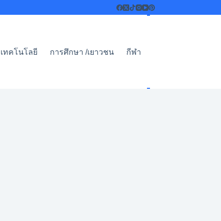
เทคโนโลยี
การศึกษา /เยาวชน
กีฬา
ไลฟ์สไตล์