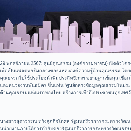
29 พฤศจิกายน 2567: ศูนย์คุณธรรม (องค์การมหาชน) เปิดตัวโครง
เพื่อเป็นแพลตฟอร์มกลางของแหล่งองค์ความรู้ด้านคุณธรรม โด
คุณธรรมไปใช้ประโยชน์ เพิ่มประสิทธิภาพ ขยายฐานข้อมูล เชื่อ
และหน่วยงานพันธมิตร ขึ้นแท่น “ศูนย์กลางข้อมูลคุณธรรมในประ
ด้านคุณธรรมแห่งแรกของไทย สร้างการเข้าถึงประชาชนทุกเพศวัย
นางสาวสุดาวรรณ หวังศุภกิจโกศล รัฐมนตรีว่าการกระทรวงวัฒนธร
หน่วยงานภายใต้การกำกับของรัฐมนตรีว่าการกระทรวงวัฒนธรรม ม