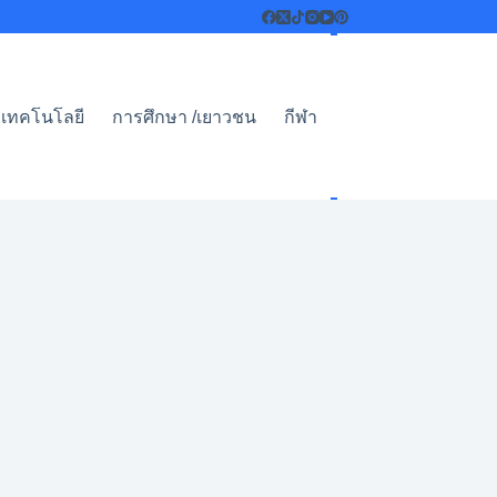
เทคโนโลยี
การศึกษา /เยาวชน
กีฬา
ไลฟ์สไตล์