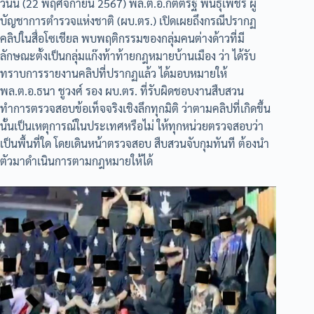
วันนี้ (22 พฤศจิกายน 2567) พล.ต.อ.กิตติ์รัฐ พันธุ์เพ็ชร์ ผู้
บัญชาการตำรวจแห่งชาติ (ผบ.ตร.) เปิดเผยถึงกรณีปรากฏ
คลิปในสื่อโซเชียล พบพฤติกรรมของกลุ่มคนต่างด้าวที่มี
ลักษณะตั้งเป็นกลุ่มแก๊งท้าท้ายกฎหมายบ้านเมือง ว่า ได้รับ
ทราบการรายงานคลิปที่ปรากฏแล้ว ได้มอบหมายให้
พล.ต.อ.ธนา ชูวงศ์ รอง ผบ.ตร. ที่รับผิดชอบงานสืบสวน
ทำการตรวจสอบข้อเท็จจริงเชิงลึกทุกมิติ ว่าตามคลิปที่เกิดขึ้น
นั้นเป็นเหตุการณ์ในประเทศหรือไม่ ให้ทุกหน่วยตรวจสอบว่า
เป็นพื้นที่ใด โดยเดินหน้าตรวจสอบ สืบสวนจับกุมทันที ต้องนำ
ตัวมาดำเนินการตามกฎหมายให้ได้