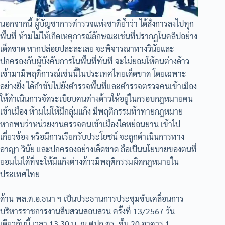
นอกจากนี้ ผู้บัญชาการตำรวจแห่งชาติย้ำว่า ได้สั่งการลงไปทุก
พื้นที่ ห้ามไม่ให้เกิดเหตุการณ์ลักษณะเช่นที่ปรากฏในคลิปอย่าง
เด็ดขาด หากปล่อยปละละเลย จะพิจารณาทางวินัยและ
ปกครองกับผู้บังคับการในพื้นที่ทันที จะไม่ยอมให้คนต่างด้าว
เข้ามามีพฤติการณ์เช่นนี้ในประเทศไทยเด็ดขาด โดยเฉพาะ
อย่างยิ่ง ได้กำชับไปยังตำรวจพื้นที่และตำรวจตรวจคนเข้าเมือง
ให้ดำเนินการจัดระเบียบคนต่างด้าวให้อยู่ในกรอบกฎหมายคน
เข้าเมือง ห้ามไม่ให้มีกลุ่มแก๊ง มีพฤติกรรมท้าทายกฎหมาย
หากพบว่าหน่วยงานตรวจคนเข้าเมืองใดหย่อนยาน เข้าไป
เกี่ยวข้อง หรือมีการเรียกรับประโยชน์ จะถูกดำเนินการทาง
อาญา วินัย และปกครองอย่างเด็ดขาด ถือเป็นนโยบายของตนที่
ยอมไม่ได้ที่จะให้มีแก๊งต่างด้าวมีพฤติกรรมผิดกฎหมายใน
ประเทศไทย
ด้าน พล.ต.อ.ธนา ฯ เป็นประธานการประชุมขับเคลื่อนการ
บริหารราชการงานสืบสวนสอบสวน ครั้งที่ 13/2567 วัน
เดียวกันนี้ เวลา 13.30 น. ณ ศปก.ตร. ชั้น 20 อาคาร 1