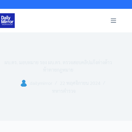
Skip
to
content
ผบ.ตร. มอบหมาย รอง ผบ.ตร. ตรวจสอบคลิปแก๊งต่างด้าว
ท้าทายกฎหมาย
dailymirror
22 พฤศจิกายน 2024
ทหารตำรวจ