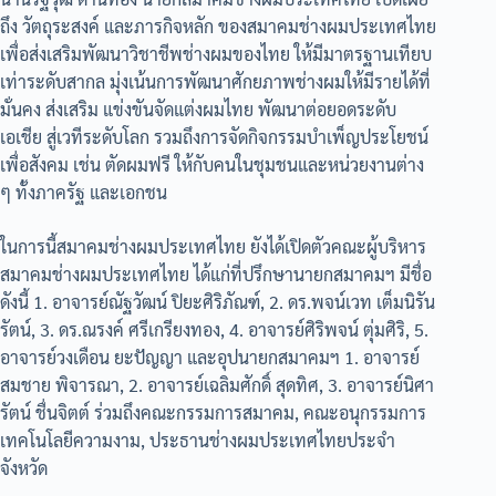
ถึง วัตถุระสงค์ และภารกิจหลัก ของสมาคมช่างผมประเทศไทย
เพื่อส่งเสริมพัฒนาวิชาชีพช่างผมของไทย ให้มีมาตรฐานเทียบ
เท่าระดับสากล มุ่งเน้นการพัฒนาศักยภาพช่างผมให้มีรายได้ที่
มั่นคง ส่งเสริม แข่งขันจัดแต่งผมไทย พัฒนาต่อยอดระดับ
เอเชีย สู่เวทีระดับโลก รวมถึงการจัดกิจกรรมบำเพ็ญประโยชน์
เพื่อสังคม เช่น ตัดผมฟรี ให้กับคนในชุมชนและหน่วยงานต่าง
ๆ ทั้งภาครัฐ และเอกชน
ในการนี้สมาคมช่างผมประเทศไทย ยังได้เปิดตัวคณะผู้บริหาร
สมาคมช่างผมประเทศไทย ได้แก่ที่ปรึกษานายกสมาคมฯ มีชื่อ
ดังนี้ 1. อาจารย์ณัฐวัฒน์ ปิยะศิริภัณฑ์, 2. ดร.พจน์เวท เต็มนิรัน
รัตน์, 3. ดร.ณรงค์ ศรีเกรียงทอง, 4. อาจารย์ศิริพจน์ ตุ่มศิริ, 5.
อาจารย์วงเดือน ยะปัญญา และอุปนายกสมาคมฯ 1. อาจารย์
สมชาย พิจารณา, 2. อาจารย์เฉลิมศักดิ์ สุดทิศ, 3. อาจารย์นิศา
รัตน์ ชื่นจิตต์ ร่วมถึงคณะกรรมการสมาคม, คณะอนุกรรมการ
เทคโนโลยีความงาม, ประธานช่างผมประเทศไทยประจำ
จังหวัด