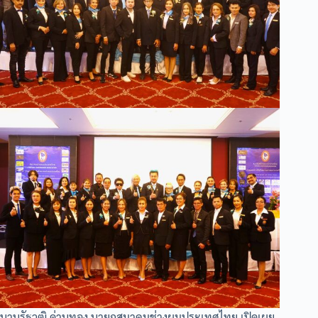
นานรัฐวุฒิ ด่านทอง นายกสมาคมช่างผมประเทศไทย เปิดเผย