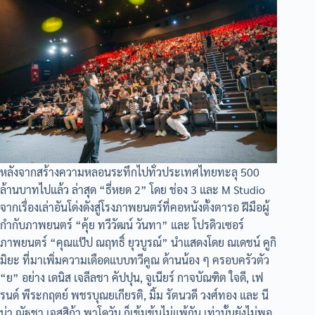
หลังจากสร้างความหลอนระทึกไปทั่วประเทศไทยทะลุ 500
ล้านบาทไปแล้ว ล่าสุด “ธี่หยด 2” โดย ช่อง 3 และ M Studio
จากเรื่องเล่าอันโด่งดังสู่โรงภาพยนตร์ที่คอหนังตั้งตารอ ฝีมือผู้
กำกับภาพยนตร์ “คุ้ย ทวีวัฒน์ วันทา” และ โปรดิวเซอร์
ภาพยนตร์ “คุณแป๊ป ณฤทธิ์ ยุวบูรณ์” นำแสดงโดย ณเดชน์ คูกิ
มิยะ ที่มาเพิ่มความเดือดแบบทวีคูณ ด้านน้อง ๆ ครอบครัวตัว
“ย” อย่าง เดนิส เจลีลชา คัปปุน, จูเนียร์ กาจบัณฑิต ใจดี, เฟ
รนด์ พีระกฤตย์ พชรบุณยเกียรติ, มิ้ม รัตนวดี วงศ์ทอง และ นี
น่า ณัฐชา เจสสิก้า พาโดวัน ก็เข้มข้นไม่แพ้กัน เท่านั้นยังไม่พอ