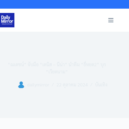
Skip
to
content
“ณเดชน์” จับมือ “เดนิส – นีน่า” นำทีม “ธี่หยด2” บุก
“เวียดนาม”
dailymirror
22 ตุลาคม 2024
บันเทิง