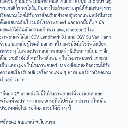
ณเดชน์ คูกิมิยะ พร้อมด้วย เดนิส เจลีลชา คัปปุน และ นีน่า ณัฐ
ชา เจสสิก้า พาโดวัน บินตรงไปสร้างความสุขให้กับแฟน ๆ ชาว
เวียดนาม โดยได้รับการต้อนรับอย่างอบอุ่นจากแฟนหนังที่มารอ
ตั้งแต่สนามบินไปจนถึงโรงภาพยนตร์ นอกจากนั้นทั้ง 3 นัก
แสดงยังได้ร่วมกิจกรรมเดินพรมแดง, cinetour 2 โรง
ภาพยนตร์ ได้แก่ CGV Landmark 81 และ CGV Su Van Hanh
ร่วมเล่นเกมกับผู้โชคดี นอกจากนี้ ณเดชน์ยังได้โชว์พลังเสียง
เพราะ ๆ ในเพลงประกอบภาพยนตร์ “ธี่เดินทางกลับมา” อีก
ด้วย รวมถึงยังได้เซอร์ไพรส์แฟน ๆ ในโรงภาพยนตร์ แจกลาย
เซ็น และ Q&A ในโรงภาพยนตร์ IMAX ซึ่งแต่ละกิจกรรมได้รับ
ความสนใจ เรียกเสียงกรี๊ดจากแฟน ๆ ภาพยนตร์ชาวเวียดนาม
เป็นอย่างมาก
“ธี่หยด 2” ฉายแล้ววันนี้ในโรงภาพยนตร์ทั่วประเทศ และ
พร้อมที่จะสร้างความหลอนระทึกไปทั่วโลก ประเทศไหนคือ
ประเทศต่อไป!! รอติดตามชมได้เร็ว ๆ นี้
#ธี่หยด2 #ณเดชน์ #เวียดนาม