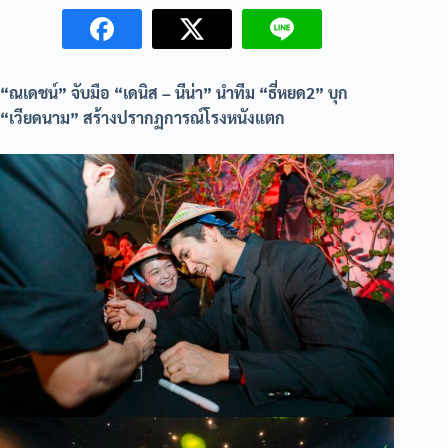
“ณเดชน์” จับมือ “เดนิส – นีน่า” นำทีม “ธี่หยด2” บุก
“เวียดนาม” สร้างปรากฏการณ์โรงหนังแตก