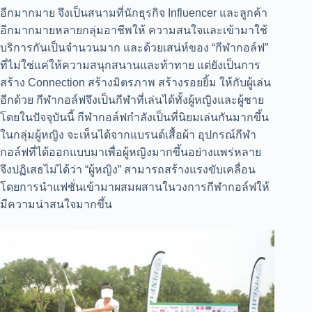
อีกมากมาย จึงเป็นสนามที่นักธุรกิจ Influencer และลูกค้า
อีกมากมายหลายกลุ่มอาชีพให้ ความสนใจและเข้ามาใช้
บริการกันเป็นจำนวนมาก และด้วยเสน่ห์ของ “กีฬากอล์ฟ”
ที่ไม่ใช่แค่ให้ความสนุกสนานและท้าทาย แต่ยังเป็นการ
สร้าง Connection สร้างมิตรภาพ สร้างรอยยิ้ม ให้กับผู้เล่น
อีกด้วย กีฬากอล์ฟจึงเป็นกีฬาที่เล่นได้ทั้งผู้หญิงและผู้ชาย
โดยในปัจจุบันนี้ กีฬากอล์ฟกำลังเป็นที่นิยมเล่นกันมากขึ้น
ในกลุ่มผู้หญิง จะเห็นได้จากแบรนด์เสื้อผ้า อุปกรณ์กีฬา
กอล์ฟที่ได้ออกแบบมาเพื่อผู้หญิงมากขึ้นอย่างแพร่หลาย
จึงปฏิเสธไม่ได้ว่า “ผู้หญิง” สามารถสร้างแรงขับเคลื่อน
โดยการนำแฟชั่นเข้ามาผสมผสานในวงการกีฬากอล์ฟให้
มีความน่าสนใจมากขึ้น