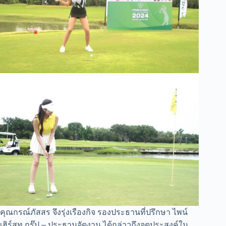
คุณกรณ์ภัสสร จึงรุ่งเรืองกิจ รองประธานที่ปรึกษา ไพน์
เฮิร์สท กรุ๊ป – ประธานจัดงาน ได้กล่าวถึงจุดประสงค์ใน