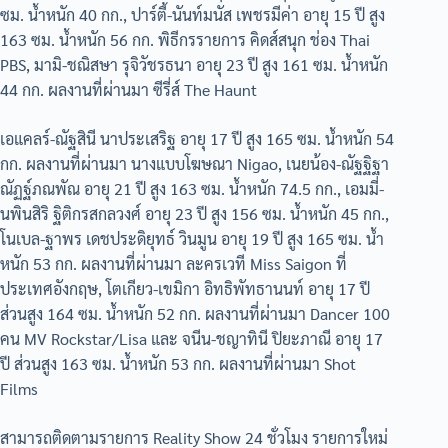
ซม. น้ำหนัก 40 กก., ปาร์ตี้-นันท์มนัส เพชรมีค่า อายุ 15 ปี สูง
163 ซม. น้ำหนัก 56 กก. พิธีกรรายการ คิดส์สนุก ช่อง Thai
PBS, มามิ-ชณิสษา รุจิวัชรธนา อายุ 23 ปี สูง 161 ซม. น้ำหนัก
44 กก. ผลงานที่ผ่านมา ซีรี่ส์ The Haunt
เอแคลร์-ณัฐสินี นาประเสริฐ อายุ 17 ปี สูง 165 ซม. น้ำหนัก 54
กก. ผลงานที่ผ่านมา นางแบบโฆษณา Nigao, เนยน้อง-ณัฐฐิฐา
ณัฏฐ์ภณพัณ อายุ 21 ปี สูง 163 ซม. น้ำหนัก 74.5 กก., เอมมี่-
นพินสิริ ฐิติกรสกลวงศ์ อายุ 23 ปี สูง 156 ซม. น้ำหนัก 45 กก.,
โนเบล-ฐาพร เดชประดิยุทธ์ วินมูน อายุ 19 ปี สูง 165 ซม. น้ำ
หนัก 53 กก. ผลงานที่ผ่านมา ละครเวที Miss Saigon ที่
ประเทศอังกฤษ, โตเกียว-เขมิกา อิทธิพัทธานนท์ อายุ 17 ปี
ส่วนสูง 164 ซม. น้ำหนัก 52 กก. ผลงานที่ผ่านมา Dancer 100
คน MV Rockstar/Lisa และ จนีน-ชญาทินี ปิยะภาณี อายุ 17
ปี ส่วนสูง 163 ซม. น้ำหนัก 53 กก. ผลงานที่ผ่านมา Shot
Films
สามารถติดตามรายการ Reality Show 24 ชั่วโมง รายการใหม่