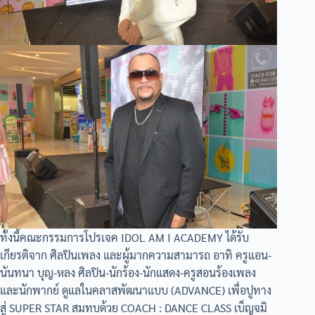
ทั้งนี้คณะกรรมการโปรเจค IDOL AM I ACADEMY ได้รับ
เกียรติจาก ศิลปินเพลง และผู้มากความสามารถ อาทิ ครูแอน-
นันทนา บุญ-หลง ศิลปิน-นักร้อง-นักแสดง-ครูสอนร้องเพลง
และนักพากย์ ดูแลในคลาสพัฒนาแบบ (ADVANCE) เพื่อปูทาง
สู่ SUPER STAR สมทบด้วย COACH : DANCE CLASS เบ็ญจมิ