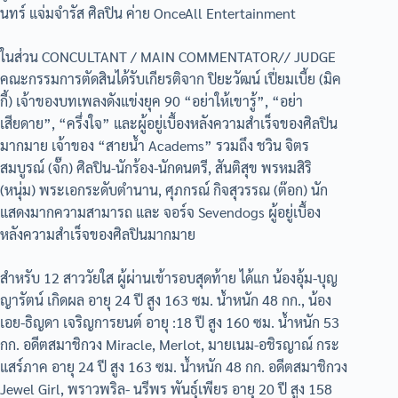
นทร์ แจ่มจำรัส ศิลปิน ค่าย OnceAll Entertainment
ในส่วน CONCULTANT / MAIN COMMENTATOR// JUDGE
คณะกรรมการตัดสินได้รับเกียรติจาก ปิยะวัฒน์ เปี่ยมเบี้ย (มิค
กี้) เจ้าของบทเพลงดังแข่งยุค 90 “อย่าให้เขารู้”, “อย่า
เสียดาย”, “ครึ่งใจ” และผู้อยู่เบื้องหลังความสำเร็จของศิลปิน
มากมาย เจ้าของ “สายน้ำ Academs” รวมถึง ชวิน จิตร
สมบูรณ์ (จั๊ก) ศิลปิน-นักร้อง-นักดนตรี, สันติสุข พรหมสิริ
(หนุ่ม) พระเอกระดับตำนาน, ศุภกรณ์ กิจสุวรรณ (ต๊อก) นัก
แสดงมากความสามารถ และ จอร์จ Sevendogs ผู้อยู่เบื้อง
หลังความสำเร็จของศิลปินมากมาย
สำหรับ 12 สาววัยใส ผู้ผ่านเข้ารอบสุดท้าย ได้แก น้องอุ้ม-บุญ
ญารัตน์ เกิดผล อายุ 24 ปี สูง 163 ซม. น้ำหนัก 48 กก., น้อง
เอย-ธิญดา เจริญการยนต์ อายุ :18 ปี สูง 160 ซม. น้ำหนัก 53
กก. อดีตสมาชิกวง Miracle, Merlot, มายเนม-อชิรญาณ์ กระ
แสร์ภาค อายุ 24 ปี สูง 163 ซม. น้ำหนัก 48 กก. อดีตสมาชิกวง
Jewel Girl, พราวพริล- นรีพร พันธุ์เพียร อายุ 20 ปี สูง 158