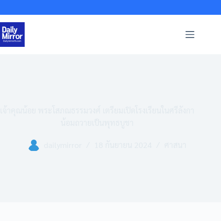
Skip
to
content
เจ้าคุณน้อย พระโสภณธรรมวงศ์ เตรียมเปิดโรงเรียนในศรีลังกา
น้อมถวายเป็นพุทธบูชา
dailymirror
18 กันยายน 2024
ศาสนา