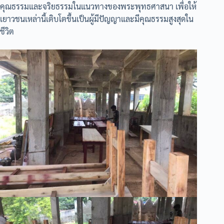
คุณธรรมและจริยธรรมในแนวทางของพระพุทธศาสนา เพื่อให้
เยาวชนเหล่านี้เติบโตขึ้นเป็นผู้มีปัญญาและมีคุณธรรมสูงสุดใน
ชีวิต