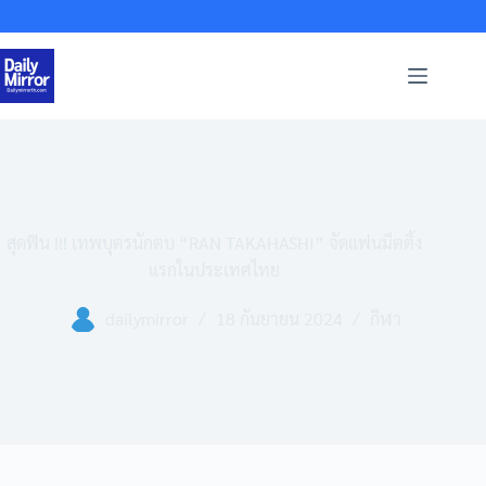
Skip
to
content
สุดฟิน !!! เทพบุตรนักตบ “RAN TAKAHASHI” จัดแฟนมีตติ้ง
แรกในประเทศไทย
dailymirror
18 กันยายน 2024
กีฬา