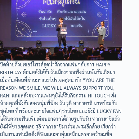
ปิดท้ายด้วยเซอร์ไพรส์สุดน่ารักจากแฟนๆกับการ HAPPY
BIRTHDAY ย้อนหลังให้กับรันเนื่องจากเพิ่งผ่านพ้นวันเกิดมา
เมื่อต้นเดือนที่ผ่านมาและโปรเจคสุดน่ารัก “YOU ARE THE
REASON WE SMILE. WE WILL ALWAYS SUPPORT YOU,
RAN! แถมหลังจบงานแฟนๆยังได้รับกิจกรรม Hi-TOUCH ส่ง
ท้ายทุกที่นั่งกับสองหนุ่มพี่น้อง รัน รุอิ ทากาฮาชิ มาพร้อมกับ
ชุดไทย ที่พร้อมละลายใจแฟนๆชาวไทย และยังมี LUCKY FAN
ได้รับความฟินเพิ่มเติมนอกจากได้ถ่ายรูปกับรัน ทากาฮาชิแล้ว
ยังมีพี่ชายสุดหล่อ รุอิ ทากาฮาชิมาร่วมเฟรมอีกด้วย เรียกว่า
เป็นงานแฟนมีตติ้งที่ฟินและอบอุ่นเหมือนครอบครัวสมชื่อ