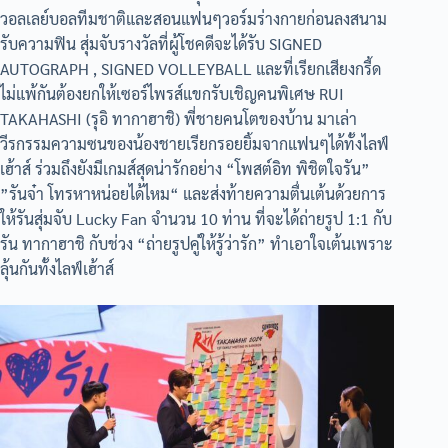
วอลเลย์บอลทีมชาติและสอนแฟนๆวอร์มร่างกายก่อนลงสนาม
รับความฟิน สุ่มจับรางวัลที่ผู้โชคดีจะได้รับ SIGNED
AUTOGRAPH , SIGNED VOLLEYBALL และที่เรียกเสียงกรี้ด
ไม่แพ้กันต้องยกให้เซอร์ไพรส์แขกรับเชิญคนพิเศษ RUI
TAKAHASHI (รุอิ ทากาฮาชิ) พี่ชายคนโตของบ้าน มาเล่า
วีรกรรมความซนของน้องชายเรียกรอยยิ้มจากแฟนๆได้ทั้งไลฟ์
เฮ้าส์ ร่วมถึงยังมีเกมส์สุดน่ารักอย่าง “โพสต์อิท พิชิตใจรัน”
”รันจ๋า โทรหาหน่อยได้ไหม“ และส่งท้ายความตื่นเต้นด้วยการ
ให้รันสุ่มจับ Lucky Fan จำนวน 10 ท่าน ที่จะได้ถ่ายรูป 1:1 กับ
รัน ทากาฮาชิ กับช่วง “ถ่ายรูปคู่ให้รู้ว่ารัก” ทำเอาใจเต้นเพราะ
ลุ้นกันทั้งไลฟ์เฮ้าส์