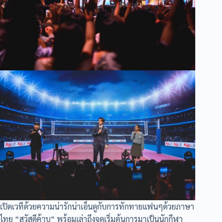
เปิดเวทีด้วยความน่ารักน่าเอ็นดูกับการทักทายแฟนๆด้วยภาษา
ไทย “สวัสดีค้าบ” พร้อมเล่าถึงจุดเริ่มต้นการมาเป็นนักกีฬา