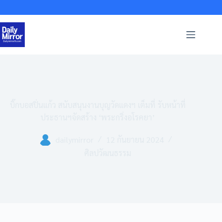
Skip
to
content
บิ๊กบอสปิ่นแก้ว สนับสนุนงานบุญวัดแดงฯ เต็มที่ รับหน้าที่
ประธานฯจัดสร้าง ‘พระกริ่งอโรคยา’
dailymirror
12 กันยายน 2024
ศิลปวัฒนธรรม