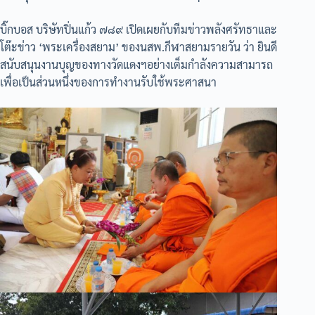
บิ๊กบอส บริษัทปิ่นแก้ว ๗๘๙ เปิดเผยกับทีมข่าวพลังศรัทธาและ
โต๊ะข่าว ‘พระเครื่องสยาม’ ของนสพ.กีฬาสยามรายวัน ว่า ยินดี
สนับสนุนงานบุญของทางวัดแดงฯอย่างเต็มกำลังความสามารถ
เพื่อเป็นส่วนหนึ่งของการทำงานรับใช้พระศาสนา