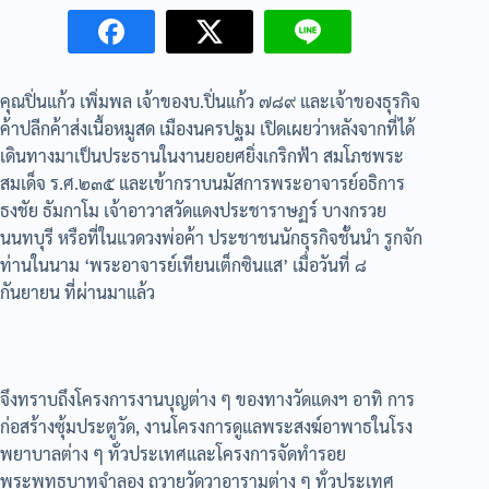
คุณปิ่นแก้ว เพิ่มพล เจ้าของบ.ปิ่นแก้ว ๗๘๙ และเจ้าของธุรกิจ
ค้าปลีกค้าส่งเนื้อหมูสด เมืองนครปฐม เปิดเผยว่าหลังจากที่ได้
เดินทางมาเป็นประธานในงานยอยศยิ่งเกริกฟ้า สมโภชพระ
สมเด็จ ร.ศ.๒๓๕ และเข้ากราบนมัสการพระอาจารย์อธิการ
ธงชัย ธัมกาโม เจ้าอาวาสวัดแดงประชาราษฏร์ บางกรวย
นนทบุรี หรือที่ในแวดวงพ่อค้า ประชาชนนักธุรกิจชั้นนำ รูกจัก
ท่านในนาม ‘พระอาจารย์เทียนเต็กซินแส’ เมื่อวันที่ ๘
กันยายน ที่ผ่านมาแล้ว
จึงทราบถึงโครงการงานบุญต่าง ๆ ของทางวัดแดงฯ อาทิ การ
ก่อสร้างซุ้มประตูวัด, งานโครงการดูแลพระสงฆ์อาพาธในโรง
พยาบาลต่าง ๆ ทั่วประเทศและโครงการจัดทำรอย
พระพุทธบาทจำลอง ถวายวัดวาอารามต่าง ๆ ทั่วประเทศ