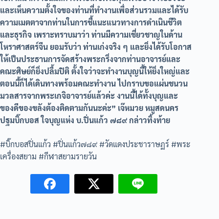
และเห็นความตั้งใจของท่านที่ทำงานเพื่อส่วนรวมและได้รับ
ความเมตตาจากท่านในการชี้แนะแนวทางการดำเนินชีวิต
และธุรกิจ เพราะทราบมาว่า ท่านมีความเชี่ยวชาญในด้าน
โหราศาสตร์จีน ยอมรับว่า ท่านเก่งจริง ๆ และยิ่งได้รับโอกาส
ให้เป็นประธานการจัดสร้างพระกริ่งจากท่านอาจารย์และ
คณะศิษย์ก็ยิ่งปลื้มปิติ ตั้งใจว่าจะทำงานบุญนี้ให้ยิ่งใหญ่และ
ตอนนี้ก็ได้เดินทางพร้อมคณะทำงาน ไปกราบขอแผ่นชนวน
มวลสารจากพระเกจิอาจารย์แล้วค่ะ งานนี้ได้ทั้งบุญและ
ของดีของขลังต้องติดตามกันนะค่ะ” เจ๊หมวย หมูสดนคร
ปฐมบิ๊กบอส ใจบุญแห่ง บ.ปิ่นแก้ว ๗๘๙ กล่าวทิ้งท้าย
#บิ๊กบอสปิ่นแก้ว #ปิ่นแก้ว๗๘๙ #วัดแดงประชาราษฏร์ #พระ
เครื่องสยาม #กีฬาสยามรายวัน