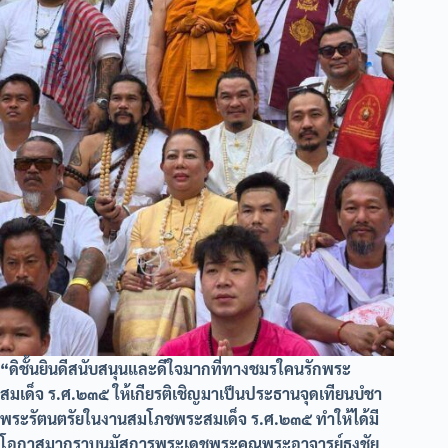
“ดิชั้นยินดีสนับสนุนและดีใจมากที่ทางชมรใคนรักพระ
สมเด็จ ร.ศ.๒๓๕ ให้เกียรติเชิญมาเป็นประธานจุดเทียนบํชา
พระรัตนตรัยในงานสมโภชพระสมเด็จ ร.ศ.๒๓๕ ทำให้ได้มี
โอกาสมากราบนมัสการพระเดชพระคุณพระอาจารย์ธงชัย