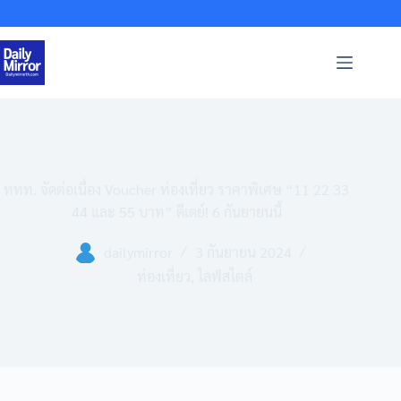
Skip
to
content
ททท. จัดต่อเนื่อง Voucher ท่องเที่ยว ราคาพิเศษ “11 22 33
44 และ 55 บาท” ดีเดย์! 6 กันยายนนี้
dailymirror
3 กันยายน 2024
ท่องเที่ยว
,
ไลฟ์สไตล์