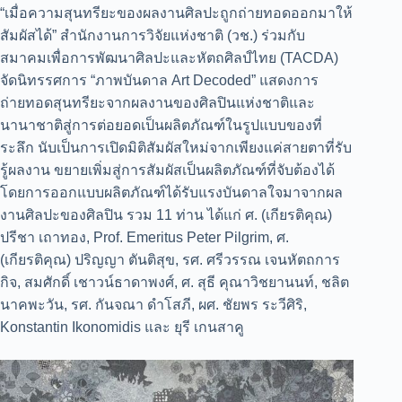
“เมื่อความสุนทรียะของผลงานศิลปะถูกถ่ายทอดออกมาให้
สัมผัสได้” สำนักงานการวิจัยแห่งชาติ (วช.) ร่วมกับ
สมาคมเพื่อการพัฒนาศิลปะและหัตถศิลป์ไทย (TACDA)
จัดนิทรรศการ “ภาพบันดาล Art Decoded” แสดงการ
ถ่ายทอดสุนทรียะจากผลงานของศิลปินแห่งชาติและ
นานาชาติสู่การต่อยอดเป็นผลิตภัณฑ์ในรูปแบบของที่
ระลึก นับเป็นการเปิดมิติสัมผัสใหม่จากเพียงแค่สายตาที่รับ
รู้ผลงาน ขยายเพิ่มสู่การสัมผัสเป็นผลิตภัณฑ์ที่จับต้องได้
โดยการออกแบบผลิตภัณฑ์ได้รับแรงบันดาลใจมาจากผล
งานศิลปะของศิลปิน รวม 11 ท่าน ได้แก่ ศ. (เกียรติคุณ)
ปรีชา เถาทอง, Prof. Emeritus Peter Pilgrim, ศ.
(เกียรติคุณ) ปริญญา ตันติสุข, รศ. ศรีวรรณ เจนหัตถการ
กิจ, สมศักดิ์ เชาวน์ธาดาพงศ์, ศ. สุธี คุณาวิชยานนท์, ชลิต
นาคพะวัน, รศ. กันจณา ดำโสภี, ผศ. ชัยพร ระวีศิริ,
Konstantin Ikonomidis และ ยุรี เกนสาคู