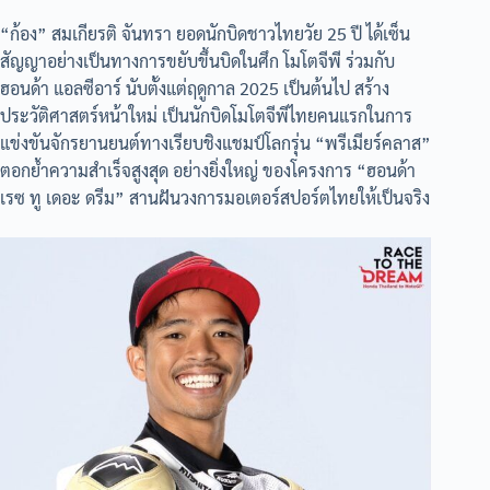
“ก้อง” สมเกียรติ จันทรา ยอดนักบิดชาวไทยวัย 25 ปี ได้เซ็น
สัญญาอย่างเป็นทางการขยับขึ้นบิดในศึก โมโตจีพี ร่วมกับ
ฮอนด้า แอลซีอาร์ นับตั้งแต่ฤดูกาล 2025 เป็นต้นไป สร้าง
ประวัติศาสตร์หน้าใหม่ เป็นนักบิดโมโตจีพีไทยคนแรกในการ
แข่งขันจักรยานยนต์ทางเรียบชิงแชมป์โลกรุ่น “พรีเมียร์คลาส”
ตอกย้ำความสำเร็จสูงสุด อย่างยิ่งใหญ่ ของโครงการ “ฮอนด้า
เรซ ทู เดอะ ดรีม” สานฝันวงการมอเตอร์สปอร์ตไทยให้เป็นจริง