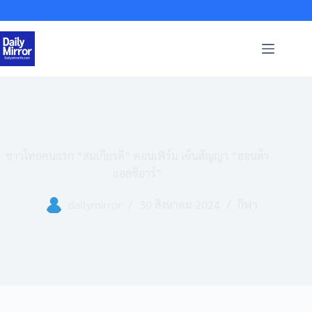
Skip
to
content
ชาวไทยคนแรก “สมเกียรติ” คอนเฟิร์ม เซ็นสัญญา “ฮอนด้า
แอลซีอาร์”
dailymirror
30 สิงหาคม 2024
กีฬา