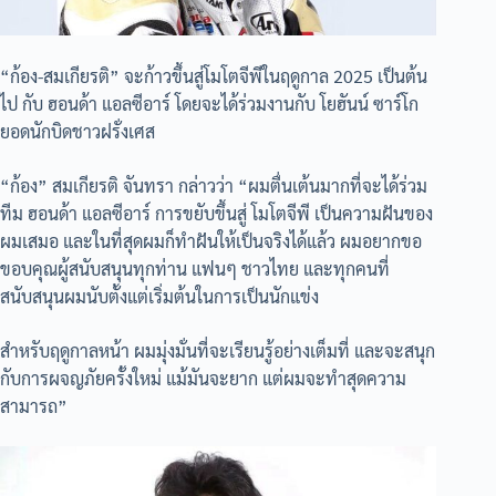
“ก้อง-สมเกียรติ” จะก้าวขึ้นสู่โมโตจีพีในฤดูกาล 2025 เป็นต้น
ไป กับ ฮอนด้า แอลซีอาร์ โดยจะได้ร่วมงานกับ โยฮันน์ ซาร์โก
ยอดนักบิดชาวฝรั่งเศส
“ก้อง” สมเกียรติ จันทรา กล่าวว่า “ผมตื่นเต้นมากที่จะได้ร่วม
ทีม ฮอนด้า แอลซีอาร์ การขยับขึ้นสู่ โมโตจีพี เป็นความฝันของ
ผมเสมอ และในที่สุดผมก็ทำฝันให้เป็นจริงได้แล้ว ผมอยากขอ
ขอบคุณผู้สนับสนุนทุกท่าน แฟนๆ ชาวไทย และทุกคนที่
สนับสนุนผมนับตั้งแต่เริ่มต้นในการเป็นนักแข่ง
สำหรับฤดูกาลหน้า ผมมุ่งมั่นที่จะเรียนรู้อย่างเต็มที่ และจะสนุก
กับการผจญภัยครั้งใหม่ แม้มันจะยาก แต่ผมจะทำสุดความ
สามารถ”