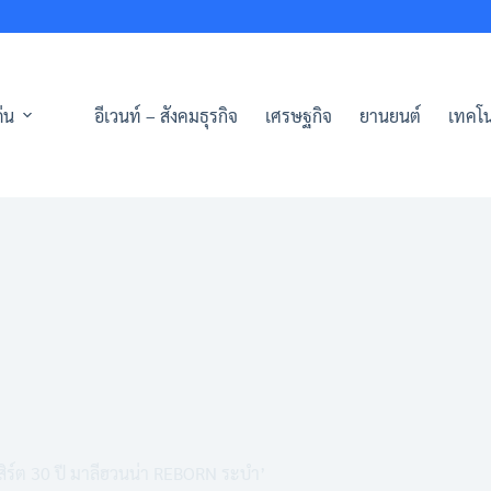
่น
อีเวนท์ – สังคมธุรกิจ
เศรษฐกิจ
ยานยนต์
เทคโน
เสิร์ต 30 ปี มาลีฮวนน่า REBORN ระบำ’