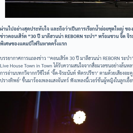
ผ่านไปอย่างสุดประทับใจ และถือว่าเป็นการเรียกน้ำย่อยชุดใหญ่ ข
ข่าวคอนเสิร์ต “30 ปี มาลีฮวนน่า REBORN ระบำ” พร้อมชวน จี๊ด จิระน
พิเศษของแคมป์ไฟริมหาดครั้งแรก
บรรยากาศการแถลงข่าว ‘‘คอนเสิร์ต 30 ปี มาลีฮวนน่า REBORN ระบำ’ เ
Live House Town in Town ได้รับความสนใจจากสื่อมวลชนอย่างล้นหลามเ
การอ่านบทกวีจากกวีซีไรต์ ‘จี๊ด-จิระนันท์ พิตรปรีชา’ ตามด้วยเสียงอ
ปรางทิพย์’ ขึ้นมาร้องเพลงแสงจันทร์ ฟังเพลงนี้เวอร์ชั่นผู้หญิงในลูกเอื