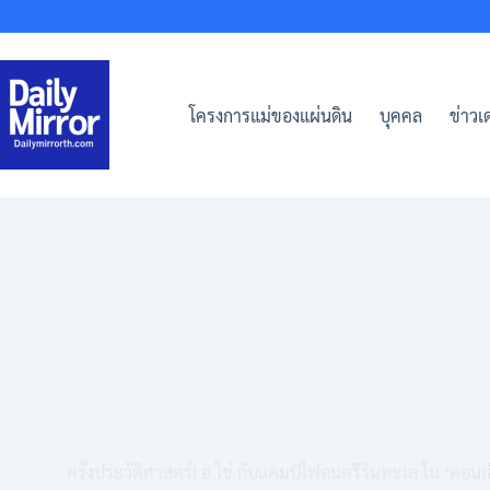
Skip
to
content
โครงการแม่ของแผ่นดิน
บุคคล
ข่าวเด
ครั้งประวัติศาสตร์! อ.ไข่ กับแคมป์ไฟดนตรีริมทะเล ใน ‘คอน