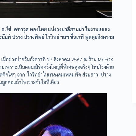
อง อ.ไข่ -คฑาวุธ ทองไทย แห่งวงมาลีฮวนน่า ในงานแถลง
ันท์ ปราง ปรางทิพย์ ไววิทย์ ฯลฯ ขึ้นเวที พูดคุยถึงความ
มื่อช่วงบ่ายวันอังคารที่ 27 สิงหาคม 2567 ณ ร้าน Mr.FOX
พราะเป็นคอนเสิร์ตครั้งใหญ่ที่พิเศษสุดจริงๆ โหมโรงด้วย
ะคูสติกใสๆ จาก ‘ไววิทย์’ ในเพลงลมเพลมพัด ส่วนสาว ‘ปราง
้อนลูกคอแล้วไพเราะจับใจทีเดียว