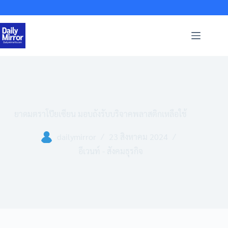
Skip
to
content
ยาดมตราโป๊ยเซียน มอบถังรับบริจาคพลาสติกเหลือใช้
dailymirror
23 สิงหาคม 2024
อีเวนท์ - สังคมธุรกิจ