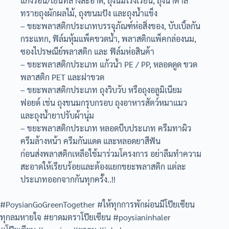
แกงร้อน/เย็นที่ล้างสะอาด, ถุงนมโรงเรียน, ถุงน้ำตาล
ทรายถุงผักผลไม้, ถุงขนมปัง และถุงน้ำแข็ง
– ขยะพลาสติกประเภทบรรจุภัณฑ์ห่อสิ่งของ, บับเบิ้ลกัน
กระแทก, ฟิล์มหุ้มแพ็คขวดน้ำ, พลาสติกแพ็คกล่องนม,
ซองไปรษณีย์พลาสติก และ ฟิล์มห่อสินค้า
– ขยะพลาสติกประเภท แก้วน้ำ PE / PP, หลอดดูด ขวด
พลาสติก PET และฝาขวด
– ขยะพลาสติกประเภท ถุงวิบวับ หรือถุงอลูมิเนียม
ฟอยด์ เช่น ถุงขนมกรุบกรอบ ถุงอาหารสัตว์หมาแมว
และถุงน้ำยาปรับผ้านุ่ม
– ขยะพลาสติกประเภท หลอดบีบประเภท ครีมทาผิว
ครีมล้างหน้า ครีมกันแดด และหลอดยาสีฟัน
ก่อนส่งพลาสติกเหลือใช้มาร่วมโครงการ อย่าลืมทำความ
สะอาดให้เรียบร้อยและต้องแยกขยะพลาสติก แต่ละ
ประเภทออกจากกันทุกครั้ง..!!
#PoysianGoGreenTogether #ให้ทุกการพักผ่อนมีโป๊ยเซียน
ทุกลมหายใจ #ยาดมตราโป๊ยเซียน #poysianinhaler