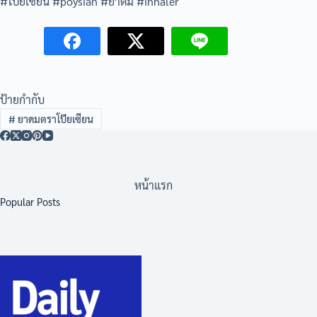
#โป๊ยเซียน #poysian #ยาดม #inhaler
ป้ายกำกับ
#
ยาดมตราโป๊ยเซียน
หน้าแรก
Popular Posts